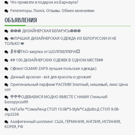
Что привезти в подарок из Барнаула?
Репетиторы. Поиск. Отзывы. Обмен мнениями
ОБЪЯВЛЕНИЯ
🪷🪷🪷 ДИЗАЙНЕРСКАЯ БЕЛАРУСЬ🪷🪷🪷
❤️ЛУЧШАЯ ДИЗАЙНЕРСКАЯ ОДЕЖДА ИЗ БЕЛОРУССИИ И НЕ
ТОЛЬКО ❤️
✌️🌞🤩ТАО-закупка от ШОЛПХЕЛПЕРА!💥
## 100 ДИЗАЙНЕРСКИХ ОДЕЖЕК В ОДНОМ МЕСТЕ##
С@лко! OLMAR! ZAPS! лучшая польская одежда:)
Дачный арсенал - всё для красоты и урожая!
Оригинальный парфюм! РАСПИВ! Элитный, нишевый, люкс Цена
опт
🌹🌹🌹ОДЕВАЕМСЯ МОДНО ВМЕСТЕ С НАМИ! СтильнаЯ
БелоруссиЯ‼
НаТаЛи *СимаЛенд СТОП 10.08*S-Style*СаДоВоД СТОП 9.08-
стр2236
Ааафигенный шоппинг: США, ГЕРМАНИЯ, АНГЛИЯ, ИСПАНИЯ,
КОРЕЯ, РФ