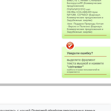
ВМЕСТЕ С НАМИ! СтильнаЯ
БелоруссиЯ‼ (Коммерческие
предложения)
П*И*Н*И*О*Л*О нат
ОБУВЬ+COLABEAR+пухи
NA*UMI, CO*NSO! (Барнаул.
Коммерческие предложения и
Зарубежные закупки)
:bee: Подарок Природы Алтая
- Вкусно и Полезно (Барнаул.
Коммерческие предложения и
Зарубежные закупки)
Увидели ошибку?
выделите фрагмент
текста мышкой и нажмите
"ctrl+enter"
ошибки в отзывах пользователей не
исправляются
глашаетесь с нашей
.
Политикой обработки персональных данных