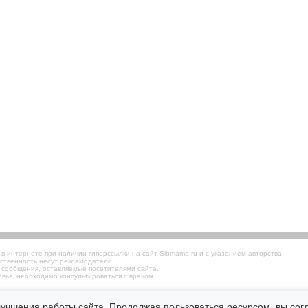
 интернете при наличии гиперссылки на сайт Sibmama.ru и с указанием авторства.
ственность несут рекламодатели.
 сообщения, оставляемые посетителями сайта.
вья, необходимо консультироваться с врачом.
лучшения работы сайта. Продолжая пользоваться ресурсом, вы со