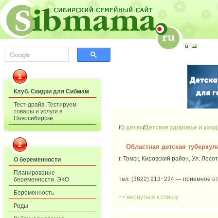
1
Клуб. Скидки для Сибмам
Тест-драйв. Тестируем
товары и услуги в
Новосибирске
/
О детях
/
Детское здоровье и уход
2
Областная детская туберкул
г. Томск, Кировский район, Ул. Лесо
О беременности
Планирование
тел. (3822) 913−224 — приемное от
беременности. ЭКО
Беременность
<< вернуться к списку
Роды