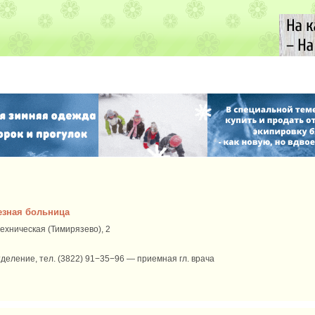
езная больница
техническая (Тимирязево), 2
деление, тел. (3822) 91−35−96 — приемная гл. врача