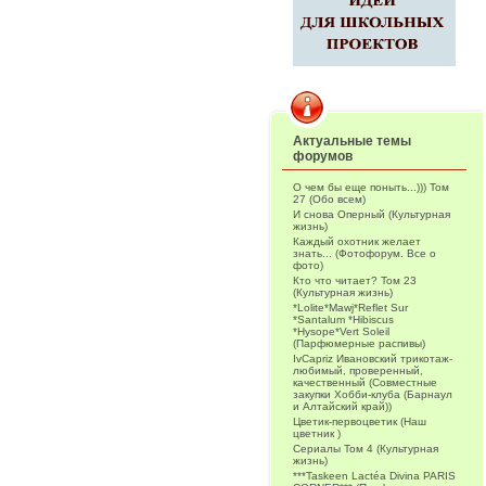
Актуальные темы
форумов
О чем бы еще поныть...))) Том
27 (Обо всем)
И снова Оперный (Культурная
жизнь)
Каждый охотник желает
знать... (Фотофорум. Все о
фото)
Кто что читает? Том 23
(Культурная жизнь)
*Lolite*Mawj*Reflet Sur
*Santalum *Hibiscus
*Hysope*Vert Soleil
(Парфюмерные распивы)
IvCapriz Ивановский трикотаж-
любимый, проверенный,
качественный (Совместные
закупки Хобби-клуба (Барнаул
и Алтайский край))
Цветик-первоцветик (Наш
цветник )
Сериалы Том 4 (Культурная
жизнь)
***Taskeen Lactéa Divina PARIS