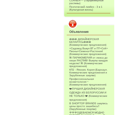
CORNER*** (Парфюмерные
распивы)
Поэтический ликбез - 3 в 1
(Культурная жизнь)
Объявления
🪷🪷🪷 ДИЗАЙНЕРСКАЯ
БЕЛАРУСЬ🪷🪷🪷
(Коммерческие предложения)
=Садовод Выкуп ВТ и ПТ=СоК=
Пионы=Семена=Растения!
(Коммерческие предложения)
🌺 ПАРФЮМЕРИЯ от люкса до
ниши РАСПИВ! Выкупы каждую
неделю! 🌺 (Коммерческие
предложения)
КП2 - Япония, Корея (Барнаул.
Коммерческие предложения и
Зарубежные закупки)
Профессиональная
косметология ~
(Коммерческие предложения)
❤️ЛУЧШАЯ ДИЗАЙНЕРСКАЯ
ОДЕЖДА ИЗ БЕЛОРУССИИ И
НЕ ТОЛЬКО ❤️ (Коммерческие
предложения)
В SHOPTOP BRANDS закупись
цены просто зашибись!!
(Зарубежные покупки)
🌹🌹🌹ОДЕВАЕМСЯ МОДНО