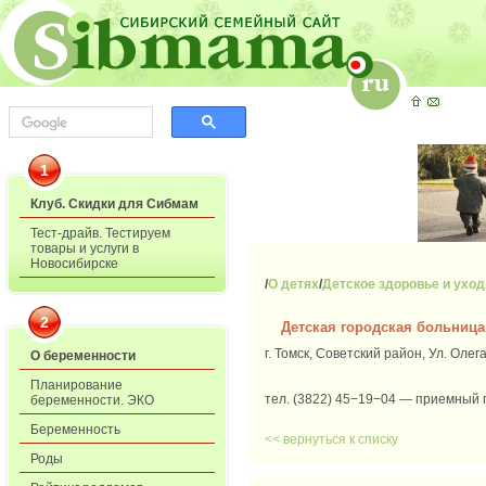
1
Клуб. Скидки для Сибмам
Тест-драйв. Тестируем
товары и услуги в
Новосибирске
/
О детях
/
Детское здоровье и уход
2
Детская городская больниц
г. Томск, Советский район, Ул. Олег
О беременности
Планирование
тел. (3822) 45−19−04 — приемный п
беременности. ЭКО
Беременность
<< вернуться к списку
Роды