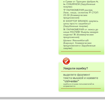
и Сумки от Турецких фабрик 👠
👟 СОБИРАЕМ (Зарубежные
покупки)
💜 ПАРФЮМЕРИЯ распив.
Люкс, ниша, селектив.💜 СТОП
20.08 (Коммерческие
предложения)
В SHOPTOP BRANDS закупись
цены просто зашибись!!
(Зарубежные покупки)
🌺 ПАРФЮМЕРИЯ от люкса до
ниши РАСПИВ! Выкупы каждую
неделю! 🌺 (Коммерческие
предложения)
Шопинг Япония\Китай\
(Барнаул. Коммерческие
предложения и Зарубежные
закупки)
Увидели ошибку?
выделите фрагмент
текста мышкой и нажмите
"ctrl+enter"
ошибки в отзывах пользователей не
исправляются