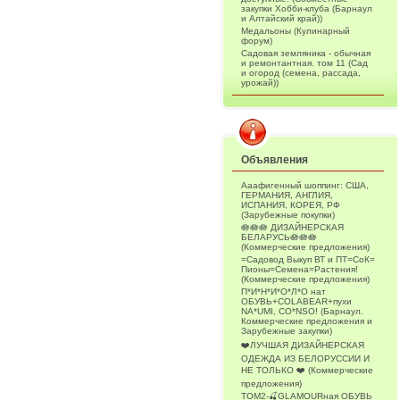
закупки Хобби-клуба (Барнаул
и Алтайский край))
Медальоны (Кулинарный
форум)
Садовая земляника - обычная
и ремонтантная. том 11 (Сад
и огород (семена, рассада,
урожай))
Объявления
Ааафигенный шоппинг: США,
ГЕРМАНИЯ, АНГЛИЯ,
ИСПАНИЯ, КОРЕЯ, РФ
(Зарубежные покупки)
🪷🪷🪷 ДИЗАЙНЕРСКАЯ
БЕЛАРУСЬ🪷🪷🪷
(Коммерческие предложения)
=Садовод Выкуп ВТ и ПТ=СоК=
Пионы=Семена=Растения!
(Коммерческие предложения)
П*И*Н*И*О*Л*О нат
ОБУВЬ+COLABEAR+пухи
NA*UMI, CO*NSO! (Барнаул.
Коммерческие предложения и
Зарубежные закупки)
❤️ЛУЧШАЯ ДИЗАЙНЕРСКАЯ
ОДЕЖДА ИЗ БЕЛОРУССИИ И
НЕ ТОЛЬКО ❤️ (Коммерческие
предложения)
ТОМ2-🍒GLAMOURная ОБУВЬ