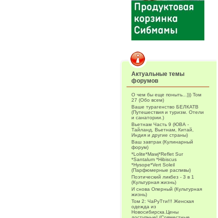
Актуальные темы
форумов
О чем бы еще поныть...))) Том
27 (Обо всем)
Ваше турагенство БЕЛКАТВ
(Путешествия и туризм. Отели
и санатории.)
Вьетнам Часть 9 (ЮВА -
Тайланд, Вьетнам, Китай,
Индия и другие страны)
Ваш завтрак (Кулинарный
форум)
*Lolite*Mawj*Reflet Sur
*Santalum *Hibiscus
*Hysope*Vert Soleil
(Парфюмерные распивы)
Поэтический ликбез - 3 в 1
(Культурная жизнь)
И снова Оперный (Культурная
жизнь)
Том 2: ЧаРуТти!!! Женская
одежда из
Новосибирска.Цены
доступные! (Совместные