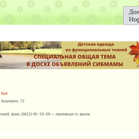
а №4
а Кошевого, 72
окой, факс (3822) 45−19−09 — приемная гл. врача