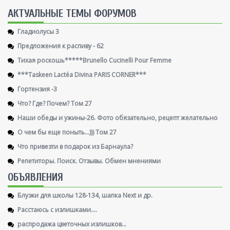
AКТУАЛЬНЫЕ ТЕМЫ ФОРУМОВ
Гладиолусы 3
Предложения к распиву - 62
Тихая роскошь*****Brunello Cucinelli Pour Femme
***Taskeen Lactéa Divina PARIS CORNER***
Гортензия -3
Что? Где? Почем? Том 27
Наши обеды и ужины-26. Фото обязательно, рецепт желательно
О чем бы еще поныть...))) Том 27
Что привезти в подарок из Барнаула?
Репетиторы. Поиск. Отзывы. Обмен мнениями
ОБЪЯВЛЕНИЯ
Блузки для школы 128-134, шапка Next и др.
Расстаюсь с излишками....
распродажа цветочных излишков...