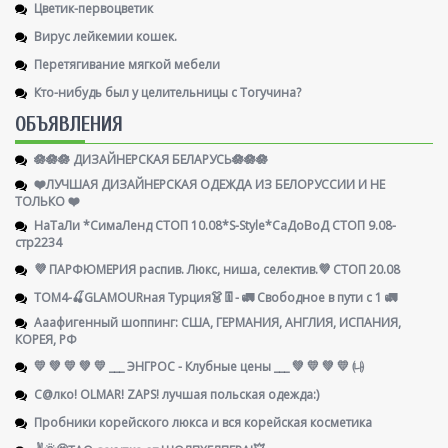
Цветик-первоцветик
Вирус лейкемии кошек.
Перетягивание мягкой мебели
Кто-нибудь был у целительницы с Тогучина?
ОБЪЯВЛЕНИЯ
🪷🪷🪷 ДИЗАЙНЕРСКАЯ БЕЛАРУСЬ🪷🪷🪷
❤️ЛУЧШАЯ ДИЗАЙНЕРСКАЯ ОДЕЖДА ИЗ БЕЛОРУССИИ И НЕ
ТОЛЬКО ❤️
НаТаЛи *СимаЛенд СТОП 10.08*S-Style*СаДоВоД СТОП 9.08-
стр2234
💜 ПАРФЮМЕРИЯ распив. Люкс, ниша, селектив.💜 СТОП 20.08
ТОМ4-🍒GLAMOURная Турция👗👖- 🚛 Свободное в пути с 1 🚛
Ааафигенный шоппинг: США, ГЕРМАНИЯ, АНГЛИЯ, ИСПАНИЯ,
КОРЕЯ, РФ
💛 💚 💛 💚 💛 ___ ЭНГРОС - Клубные цены ___ 💚 💛 💚 💛 ㈏
С@лко! OLMAR! ZAPS! лучшая польская одежда:)
Пробники корейского люкса и вся корейская косметика