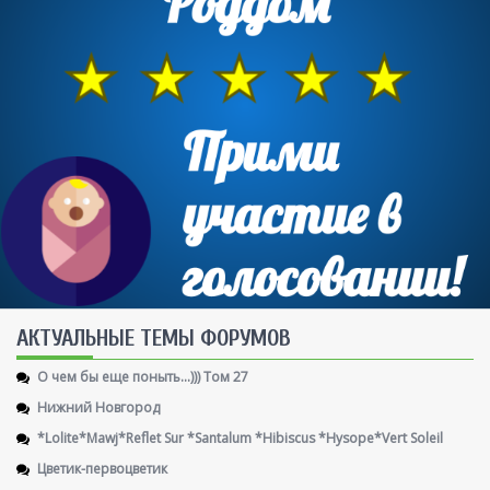
AКТУАЛЬНЫЕ ТЕМЫ ФОРУМОВ
О чем бы еще поныть...))) Том 27
Нижний Новгород
*Lolite*Mawj*Reflet Sur *Santalum *Hibiscus *Hysope*Vert Soleil
Цветик-первоцветик