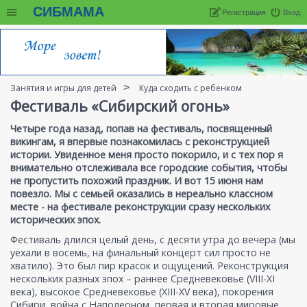
СИБМАМА
Регистрация
Вход
Занятия и игры для детей
Куда сходить с ребенком
Фестиваль «Сибирский огонь»
Четыре года назад, попав на фестиваль, посвященный
викингам, я впервые познакомилась с реконструкцией
истории. Увиденное меня просто покорило, и с тех пор я
внимательно отслеживала все городские события, чтобы
не пропустить похожий праздник. И вот 15 июня нам
повезло. Мы с семьей оказались в нереально классном
месте - на фестивале реконструкции сразу нескольких
исторических эпох.
Фестиваль длился целый день, с десяти утра до вечера (мы
уехали в восемь, на финальный концерт сил просто не
хватило). Это был пир красок и ощущений. Реконструкция
нескольких разных эпох – раннее Cредневековье (VIII-XI
века), высокое Средневековье (XIII-XV века), покорения
Сибири, война с Наполеоном, первая и вторая мировые