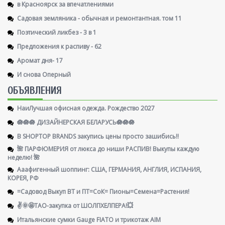
в Красноярск за впечатлениями
Садовая земляника - обычная и ремонтантная. том 11
Поэтический ликбез - 3 в 1
Предложения к распиву - 62
Аромат дня- 17
И снова Оперный
ОБЪЯВЛЕНИЯ
НаиЛучшая офисная одежда. Рождество 2027
🪷🪷🪷 ДИЗАЙНЕРСКАЯ БЕЛАРУСЬ🪷🪷🪷
В SHOPTOP BRANDS закупись цены просто зашибись!!
🌺 ПАРФЮМЕРИЯ от люкса до ниши РАСПИВ! Выкупы каждую
неделю! 🌺
Ааафигенный шоппинг: США, ГЕРМАНИЯ, АНГЛИЯ, ИСПАНИЯ,
КОРЕЯ, РФ
=Садовод Выкуп ВТ и ПТ=СоК= Пионы=Семена=Растения!
✌️🌞🤩ТАО-закупка от ШОЛПХЕЛПЕРА!💥
Итальянские сумки Gauge FIATO и трикотаж AIM