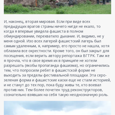
И, наконец, вторая мировая. Если при виде всех
предыдущих врагов страны ничего нигде не екало, то
когда я впервые увидела фашиста в полном
обмундировании, перехватило дыхание. И, видимо, не у
меня одной. Изо всех лагерей фашистский лагерь был
самым удаленным, я, например, его просто не нашла, хотя
облазила все окрестности. Кроме того, он был закрыт для
посещения, если верить автору репортажа ВГТРК. Там же
я прочла, что в свое время их в принципе не хотели
разрешать (якобы пропаганда фашизма), но ограничились
тем, что попросили ребят в фашистской форме не
выходить за пределы фестивальной площадки. Эта серо-
зеленая форма и фашистские каски еще не стали историей,
и не станут до тех пор, пока буду живы те, кто воевал
против них. Тем более почетен труд реконструкторов,
сознательно взявших на себя такую неоднозначную роль.