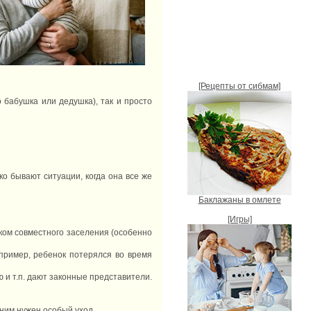
[Рецепты от сибмам]
 бабушка или дедушка), так и просто
ко бывают ситуации, когда она все же
Баклажаны в омлете
[Игры]
ом совместного заселения (особенно
пример, ребенок потерялся во время
 и т.п. дают законные представители.
 ним нужен особый уход.