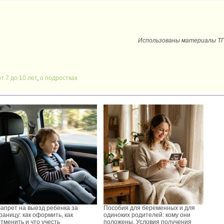
Использованы материалы ТГ-к
от 7 до 10 лет
,
о подростках
Запрет на выезд ребенка за
Пособия для беременных и для
раницу: как оформить, как
одиноких родителей: кому они
тменить и что учесть
положены. Условия получения