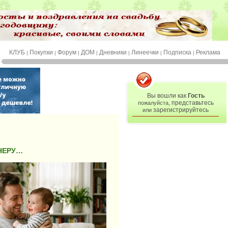
КЛУБ
Покупки
Форум
ДОМ
Дневники
Линеечки
Подписка
Реклама
|
|
|
|
|
|
|
Вы вошли как
Гость
представьтесь
пожалуйста,
зарегистрируйтесь
или
ЕНЕРУ…