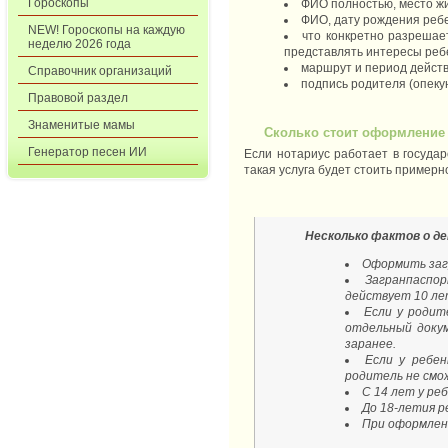
Гороскопы
ФИО полностью, место жи
ФИО, дату рождения ребе
NEW! Гороскопы на каждую
что конкретно разрешае
неделю 2026 года
представлять интересы ребе
маршрут и период действ
Справочник организаций
подпись родителя (опекун
Правовой раздел
Знаменитые мамы
Сколько стоит оформление 
Генератор песен ИИ
Если нотариус работает в государ
такая услуга будет стоить примерн
Несколько фактов о д
Оформить заг
Загранпаспо
действует 10 ле
Если у родит
отдельный докум
заранее.
Если у ребен
родитель не смо
С 14 лет у р
До 18-летия р
При оформлени