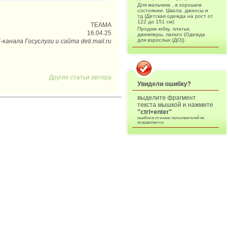
Для мальчика , в хорошем
состоянии. Школа, джинсы и
тд (Детская одежда на рост от
122 до 151 см)
ТЕАМА
Продам юбку, платья,
16.04.25
джемперы, пальто (Одежда
для взрослых (ДО))
анала Госуслуги и сайта deti.mail.ru
Другие статьи автора
Увидели ошибку?
выделите фрагмент
текста мышкой и нажмите
"ctrl+enter"
ошибки в отзывах пользователей не
исправляются