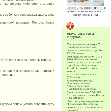
ет за ребенка либо родитель, либо
В какие игры можно играть с
ребёнком, не отвлекаясь от
ные ребенка и сопровождающего, цель
повседневных дел?
едицинской помощью. Поэтому более
Актуальные темы
форумов
Предложения к распиву - 62
(Парфюмерные распивы)
О чем бы еще поныть...))) Том
27 (Обо всем)
Одиннадцатиклассники 2025-
2026 (Школа и школьники.
й) на его выезд за пределы страны;
Вузы и ссузы, студенчество)
Горный Алтай 8! (Сибирь и
Алтай. Активный отдых и
е согласие законных представителей
туризм)
нного лица.
Что? Где? Почем? Том 27
(Обо всем)
*Lolite*Mawj*Reflet Sur
*Santalum *Hibiscus
*Hysope*Vert Soleil
(Парфюмерные распивы)
Ваше турагенство БЕЛКАТВ
(Путешествия и туризм. Отели
и санатории.)
Небо, что у нас над головами
а другим лицом (можно добавить дату
(Фотофорум. Все о фото)
Флоксы - фото и отзывы (Наш
цветник )