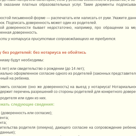
б оказании платных образовательных услуг. Такие документы подписыва
ростой письменной форме — распечатать или написать от руки. Укажите дан
рок. Подписать доверенность может один из родителей.
той доверенности бывает недостаточно, например, про обращении за м
ренная доверенность.
сти у нотариуса присутствие сопровождающего не требуется.
у без родителей: без нотариуса не обойтись
ниаку будут необходимы:
4 лет) или свидетельство о рождении (до 14 лет);
иально оформленное согласие одного из родителей (законных представителе
ный на ребенка.
рмить согласие (оно же доверенность) на выезд у нотариуса! Нотариально
содержит перечень разрешений со стороны родителей для конкретного довере
родителя или один из них.
ржать следующие сведения:
(доверенность или согласие);
ента;
нта;
ительства родителя (опекуна), дающего согласие на сопровождение ребенк
 данные);