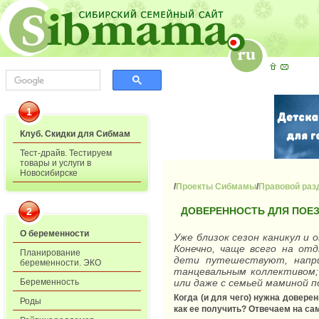
1
Клуб. Скидки для Сибмам
Тест-драйв. Тестируем
товары и услуги в
Новосибирске
/
Проекты Сибмамы
/
Правовой раз
ДОВЕРЕННОСТЬ ДЛЯ ПОЕЗ
2
О беременности
Уже близок сезон каникул и 
Конечно, чаще всего на от
Планирование
дети путешествуют, напри
беременности. ЭКО
танцевальным коллективом;
Беременность
или даже с семьей маминой 
Когда (и для чего) нужна довер
Роды
как ее получить? Отвечаем на с