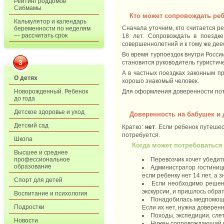
Рейтинг роддомов
Сибмамы
Кто может сопровождать реб
Калькулятор и календарь
Сначала уточним, кто считается ре
беременности по неделям
— рассчитать срок
18 лет. Сопровождать в поездке
совершеннолетний и к тому же де
Во время турпоездок внутри Росс
3
становится руководитель туристичес
А в частных поездках законным пр
О детях
хорошо знакомый человек.
Новорожденный. Ребенок
Для оформления доверенности потр
до года
Детское здоровье и уход
Доверенность на бабушек и 
Детский сад
Кратко:
нет
. Если ребенок путешес
потребуется.
Школа
Когда может потребоватьс
Высшее и среднее
Перевозчик хочет убедит
профессиональное
образование
Администратор гостиниц
если ребенку нет 14 лет, а з
Спорт для детей
Если необходимо решени
экскурсии, и пришлось обра
Воспитание и психология
Понадобилась медпомощь,
Подростки
Если их нет, нужна доверенн
Походы, экспедиции, слет
Новости
Нужен сопровождающий в 