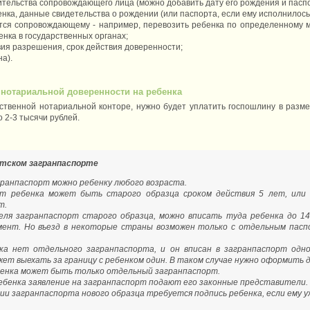
тельства сопровождающего лица (можно добавить дату его рождения и пасп
нка, данные свидетельства о рождении (или паспорта, если ему исполнилось 
тся сопровождающему - например, перевозить ребенка по определенному ма
нка в государственных органах;
ия разрешения, срок действия доверенности;
а).
нотариальной доверенности на ребенка
ственной нотариальной конторе, нужно будет уплатить госпошлину в разме
о 2-3 тысячи рублей.
етском загранпаспорте
ранпаспорт можно ребенку любого возраста.
рт ребенка может быть старого образца сроком действия 5 лет, или 
т.
еля загранпаспорт старого образца, можно вписать туда ребенка до 1
ент. Но въезд в некоторые страны возможен только с отдельным пасп
ка нет отдельного загранпаспорта, и он вписан в загранпаспорт одн
жет выехать за границу с ребенком один. В таком случае нужно оформить 
ебенка может быть только отдельный загранпаспорт.
ебенка заявление на загранпаспорт подают его законные представители.
и загранпаспорта нового образца требуется подпись ребенка, если ему у