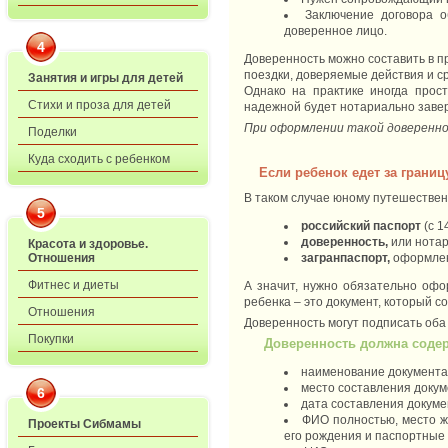
Заключение договора о
доверенное лицо.
4
Доверенность можно составить в п
поездки, доверяемые действия и с
Занятия и игры для детей
Однако на практике иногда прос
Стихи и проза для детей
надежной будет нотариально заве
При оформлении такой доверенно
Поделки
Куда сходить с ребенком
Если ребенок едет за границ
В таком случае юному путешествен
5
российский паспорт
(с 1
доверенность,
или нотар
Красота и здоровье.
загранпаспорт,
оформлен
Отношения
Фитнес и диеты
А значит, нужно обязательно офо
ребенка – это документ, который 
Отношения
Доверенность могут подписать оба 
Покупки
Доверенность должна соде
наименование документа 
место составления докум
6
дата составления докуме
ФИО полностью, место ж
Проекты Сибмамы
его рождения и паспортные