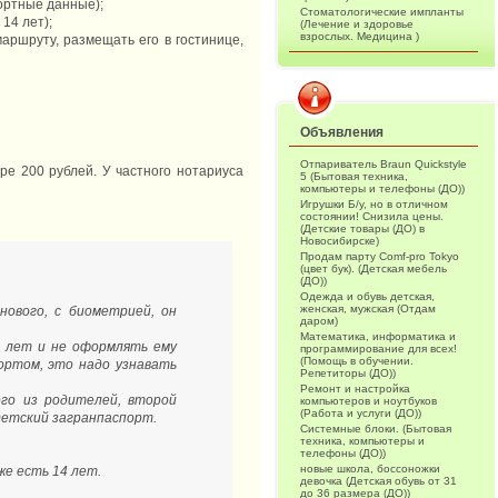
ортные данные);
Стоматологические импланты
14 лет);
(Лечение и здоровье
взрослых. Медицина )
ршруту, размещать его в гостинице,
Объявления
Отпариватель Braun Quickstyle
ре 200 рублей. У частного нотариуса
5 (Бытовая техника,
компьютеры и телефоны (ДО))
Игрушки Б/у, но в отличном
состоянии! Снизила цены.
(Детские товары (ДО) в
Новосибирске)
Продам парту Comf-pro Tokyo
(цвет бук). (Детская мебель
(ДО))
Одежда и обувь детская,
женская, мужская (Отдам
нового, с биометрией, он
даром)
Математика, информатика и
4 лет и не оформлять ему
программирование для всех!
(Помощь в обучении.
ортом, это надо узнавать
Репетиторы (ДО))
Ремонт и настройка
ого из родителей, второй
компьютеров и ноутбуков
(Работа и услуги (ДО))
детский загранпаспорт.
Системные блоки. (Бытовая
техника, компьютеры и
телефоны (ДО))
новые школа, боссоножки
же есть 14 лет.
девочка (Детская обувь от 31
до 36 размера (ДО))