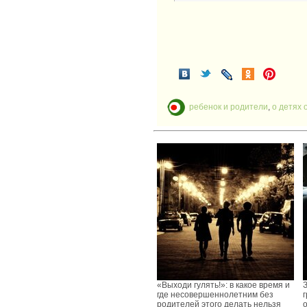
ребенок и родители
,
о детях 
«Выходи гулять!»: в какое время и
где несовершеннолетним без
г
родителей этого делать нельзя
о