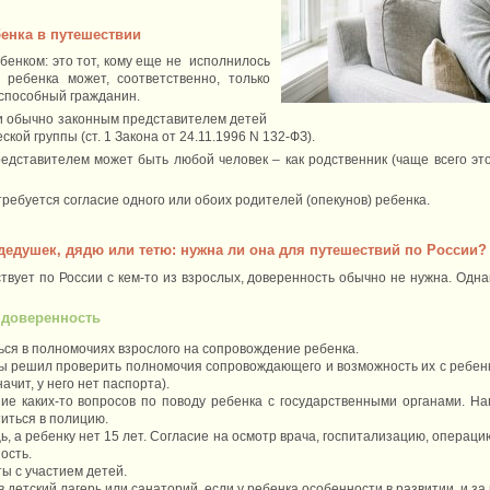
енка в путешествии
бенком: это тот, кому еще не исполнилось
 ребенка может, соответственно, только
еспособный гражданин.
ии обычно законным представителем детей
кой группы (ст. 1 Закона от 24.11.1996 N 132-ФЗ).
едставителем может быть любой человек – как родственник (чаще всего это
ебуется согласие одного или обоих родителей (опекунов) ребенка.
дедушек, дядю или тетю: нужна ли она для путешествий по России?
твует по России с кем-то из взрослых, доверенность обычно не нужна. Одна
я доверенность
ься в полномочиях взрослого на сопровождение ребенка.
ы решил проверить полномочия сопровождающего и возможность их с ребенк
начит, у него нет паспорта).
е каких-то вопросов по поводу ребенка с государственными органами. На
титься в полицию.
 а ребенку нет 15 лет. Согласие на осмотр врача, госпитализацию, операцию
ость.
ы с участием детей.
детский лагерь или санаторий, если у ребенка особенности в развитии, и за