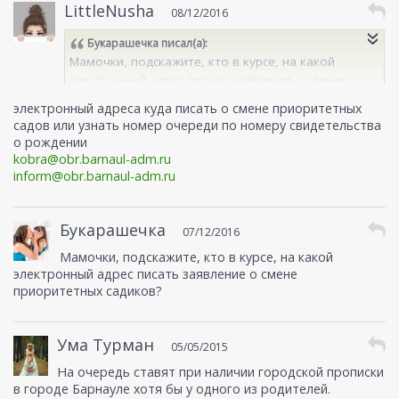
LittleNusha
08/12/2016
Букарашечка
писал(а):
Мамочки, подскажите, кто в курсе, на какой
электронный адрес писать заявление о смене
приоритетных садиков?
электронный адреса куда писать о смене приоритетных
садов или узнать номер очереди по номеру свидетельства
о рождении
kobra@obr.barnaul-adm.ru
inform@obr.barnaul-adm.ru
Букарашечка
07/12/2016
Мамочки, подскажите, кто в курсе, на какой
электронный адрес писать заявление о смене
приоритетных садиков?
Ума Турман
05/05/2015
На очередь ставят при наличии городской прописки
в городе Барнауле хотя бы у одного из родителей.