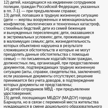
12) детей, находящихся на иждивении сотрудников
полиции, граждан Российской Федерации, указанных
в пп. 7-11 — при предъявлении справки;
13) детей, попавших в трудную жизненную ситуацию
(дети — жертвы вооруженных и межнациональных
конфликтов, экологических и техногенных катастроф,
стихийных бедствий; дети из семей беженцев
и вынужденных переселенцев; дети, оказавшиеся
в экстремальных условиях; дети, проживающие
в малоимущих семьях; дети, жизнедеятельность
которых объективно нарушена в результате
сложившихся обстоятельств и которые не могут
преодолеть данные обстоятельства с помощью
семьи) — по письменным ходатайствам граждан,
должностных лиц, организаций, при предоставлении
документов, подтверждающих трудную жизненную
ситуацию (акты, справки, свидетельства, заключения);
если указанные документы отсутствуют, решение
принимается без учета доводов, в подтверждение
которых документы не представлены;
14) детей сотрудников МВД - при предъявлении
удостоверения;
15) детей, посещающих МБДОУ (МАДОУ) города
Барнаула, но в связи с переменой места жительства
нуждающихся в смене дошкольного образовательного