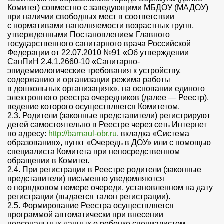
Комитет) совместно с заведующими МБДОУ (МАДОУ)
при наличии свободных мест в соответствии
с нормативами наполняемости возрастных групп,
утвержденными Постановлением Главного
государственного санитарного врача Российской
Федерации от 22.07.2010 №91 «Об утверждении
СанПиН 2.4.1.2660-10 «Санитарно-
эпидемиологические требования к устройству,
содержанию и организации режима работы
в дошкольных организациях», на основании единого
электронного реестра очередников (далее — Реестр),
ведение которого осуществляется Комитетом.
2.3. Родители (законные представители) регистрируют
детей самостоятельно в Реестре через сеть Интернет
по адресу:
http://barnaul-obr.ru
, вкладка «Система
образования», пункт «Очередь в ДОУ» или с помощью
специалиста Комитета при непосредственном
обращении в Комитет.
2.4. При регистрации в Реестре родители (законные
представители) письменно уведомляются
о порядковом номере очереди, установленном на дату
регистрации (выдается талон регистрации).
2.5. Формирование Реестра осуществляется
программой автоматически при внесении
персональных данных о ребенке специалистом