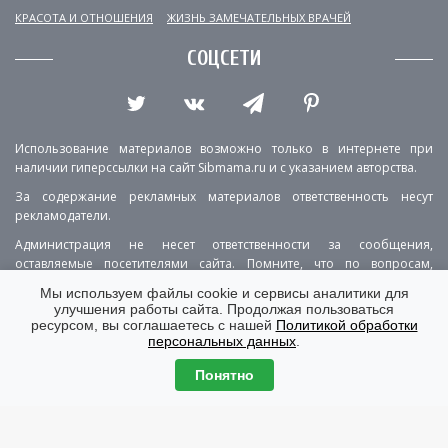
КРАСОТА И ОТНОШЕНИЯ
ЖИЗНЬ ЗАМЕЧАТЕЛЬНЫХ ВРАЧЕЙ
СОЦСЕТИ
Использование материалов возможно только в интернете при
наличии гиперссылки на сайт Sibmama.ru и с указанием авторства.
За содержание рекламных материалов ответственность несут
рекламодатели.
Администрация не несет ответственности за сообщения,
оставляемые посетителями сайта. Помните, что по вопросам,
касающимся здоровья, необходимо консультироваться с врачом.
Мы используем файлы cookie и сервисы аналитики для
улучшения работы сайта. Продолжая пользоваться
РЕКЛАМА
О ПРОЕКТЕ
КОНТАКТЫ
ресурсом, вы соглашаетесь с нашей
Политикой обработки
персональных данных
.
ПОЛИТИКА КОНФИДЕНЦИАЛЬНОСТИ
ВЕРСИЯ ДЛЯ КОМПЬЮТЕРА
Понятно
© Copyright 2001-2026 Sibmama.ru