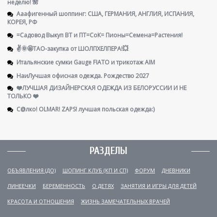
неделю! 🌺
Ааафигенный шоппинг: США, ГЕРМАНИЯ, АНГЛИЯ, ИСПАНИЯ,
КОРЕЯ, РФ
=Садовод Выкуп ВТ и ПТ=СоК= Пионы=Семена=Растения!
✌️🌞🤩ТАО-закупка от ШОЛПХЕЛПЕРА!💥
Итальянские сумки Gauge FIATO и трикотаж AIM
НаиЛучшая офисная одежда. Рождество 2027
❤️ЛУЧШАЯ ДИЗАЙНЕРСКАЯ ОДЕЖДА ИЗ БЕЛОРУССИИ И НЕ
ТОЛЬКО ❤️
С@лко! OLMAR! ZAPS! лучшая польская одежда:)
РАЗДЕЛЫ
ОБЪЯВЛЕНИЯ (ДО)
ШОПИНГ КЛУБ (КП И СП)
ФОРУМ
ДНЕВНИКИ
ЛИНЕЕЧКИ
БЕРЕМЕННОСТЬ
О ДЕТЯХ
ЗАНЯТИЯ И ИГРЫ ДЛЯ ДЕТЕЙ
КРАСОТА И ОТНОШЕНИЯ
ЖИЗНЬ ЗАМЕЧАТЕЛЬНЫХ ВРАЧЕЙ