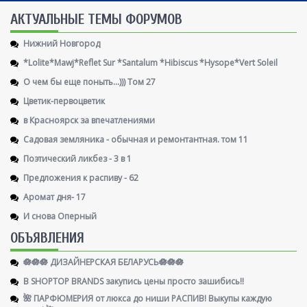
AКТУАЛЬНЫЕ ТЕМЫ ФОРУМОВ
Нижний Новгород
*Lolite*Mawj*Reflet Sur *Santalum *Hibiscus *Hysope*Vert Soleil
О чем бы еще поныть...))) Том 27
Цветик-первоцветик
в Красноярск за впечатлениями
Садовая земляника - обычная и ремонтантная. том 11
Поэтический ликбез - 3 в 1
Предложения к распиву - 62
Аромат дня- 17
И снова Оперный
ОБЪЯВЛЕНИЯ
🪷🪷🪷 ДИЗАЙНЕРСКАЯ БЕЛАРУСЬ🪷🪷🪷
В SHOPTOP BRANDS закупись цены просто зашибись!!
🌺 ПАРФЮМЕРИЯ от люкса до ниши РАСПИВ! Выкупы каждую