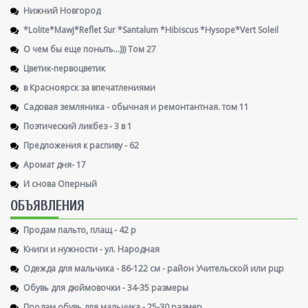
Нижний Новгород
*Lolite*Mawj*Reflet Sur *Santalum *Hibiscus *Hysope*Vert Soleil
О чем бы еще поныть...))) Том 27
Цветик-первоцветик
в Красноярск за впечатлениями
Садовая земляника - обычная и ремонтантная. том 11
Поэтический ликбез - 3 в 1
Предложения к распиву - 62
Аромат дня- 17
И снова Оперный
ОБЪЯВЛЕНИЯ
Продам пальто, плащ - 42 р
Книги и нужности - ул. Народная
Одежда для мальчика - 86-122 см - район Учительской или рцр
Обувь для дюймовочки - 34-35 размеры
Продам обувь для мальчика - 25-30 размер