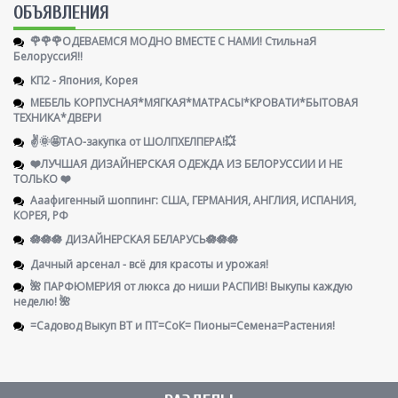
ОБЪЯВЛЕНИЯ
🌹🌹🌹ОДЕВАЕМСЯ МОДНО ВМЕСТЕ С НАМИ! СтильнаЯ
БелоруссиЯ‼
КП2 - Япония, Корея
МЕБЕЛЬ КОРПУСНАЯ*МЯГКАЯ*МАТРАСЫ*КРОВАТИ*БЫТОВАЯ
ТЕХНИКА*ДВЕРИ
✌️🌞🤩ТАО-закупка от ШОЛПХЕЛПЕРА!💥
❤️ЛУЧШАЯ ДИЗАЙНЕРСКАЯ ОДЕЖДА ИЗ БЕЛОРУССИИ И НЕ
ТОЛЬКО ❤️
Ааафигенный шоппинг: США, ГЕРМАНИЯ, АНГЛИЯ, ИСПАНИЯ,
КОРЕЯ, РФ
🪷🪷🪷 ДИЗАЙНЕРСКАЯ БЕЛАРУСЬ🪷🪷🪷
Дачный арсенал - всё для красоты и урожая!
🌺 ПАРФЮМЕРИЯ от люкса до ниши РАСПИВ! Выкупы каждую
неделю! 🌺
=Садовод Выкуп ВТ и ПТ=СоК= Пионы=Семена=Растения!