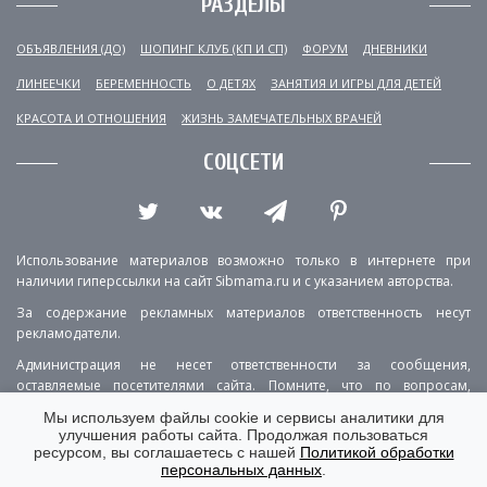
РАЗДЕЛЫ
ОБЪЯВЛЕНИЯ (ДО)
ШОПИНГ КЛУБ (КП И СП)
ФОРУМ
ДНЕВНИКИ
ЛИНЕЕЧКИ
БЕРЕМЕННОСТЬ
О ДЕТЯХ
ЗАНЯТИЯ И ИГРЫ ДЛЯ ДЕТЕЙ
КРАСОТА И ОТНОШЕНИЯ
ЖИЗНЬ ЗАМЕЧАТЕЛЬНЫХ ВРАЧЕЙ
СОЦСЕТИ
Использование материалов возможно только в интернете при
наличии гиперссылки на сайт Sibmama.ru и с указанием авторства.
За содержание рекламных материалов ответственность несут
рекламодатели.
Администрация не несет ответственности за сообщения,
оставляемые посетителями сайта. Помните, что по вопросам,
касающимся здоровья, необходимо консультироваться с врачом.
Мы используем файлы cookie и сервисы аналитики для
улучшения работы сайта. Продолжая пользоваться
РЕКЛАМА
О ПРОЕКТЕ
КОНТАКТЫ
ресурсом, вы соглашаетесь с нашей
Политикой обработки
персональных данных
.
ПОЛИТИКА КОНФИДЕНЦИАЛЬНОСТИ