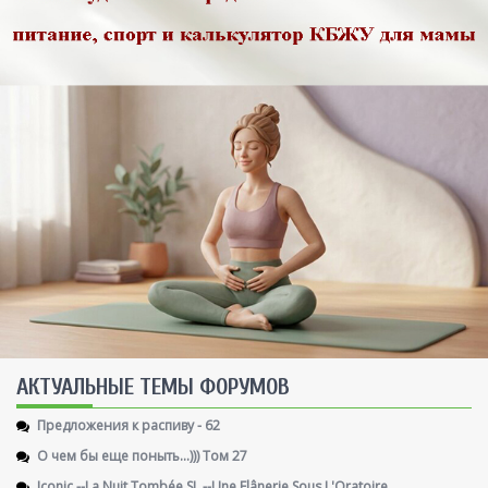
AКТУАЛЬНЫЕ ТЕМЫ ФОРУМОВ
Предложения к распиву - 62
О чем бы еще поныть...))) Том 27
Iconic --La Nuit Tombée SL --Une Flânerie Sous L'Oratoire