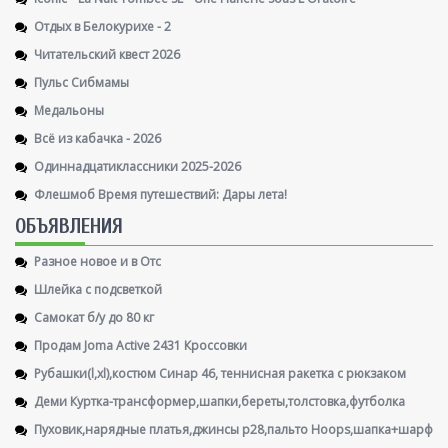
Отдых в Белокурихе - 2
Читательский квест 2026
Пульс Сибмамы
Медальоны
Всё из кабачка - 2026
Одиннадцатиклассники 2025-2026
Флешмоб Время путешествий: Дары лета!
ОБЪЯВЛЕНИЯ
Разное новое и в Отс
Шлейка с подсветкой
Самокат б/у до 80 кг
Продам Joma Active 2431 Кроссовки
Рубашки(l,xl),костюм Синар 46, теннисная ракетка с рюкзаком
Деми Куртка-трансформер,шапки,береты,толстовка,футболка
Пуховик,нарядные платья,джинсы р28,пальто Hoops,шапка+шарф