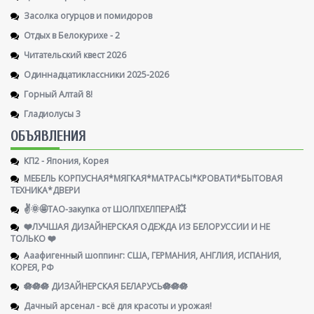
Засолка огурцов и помидоров
Отдых в Белокурихе - 2
Читательский квест 2026
Одиннадцатиклассники 2025-2026
Горный Алтай 8!
Гладиолусы 3
ОБЪЯВЛЕНИЯ
КП2 - Япония, Корея
МЕБЕЛЬ КОРПУСНАЯ*МЯГКАЯ*МАТРАСЫ*КРОВАТИ*БЫТОВАЯ
ТЕХНИКА*ДВЕРИ
✌️🌞🤩ТАО-закупка от ШОЛПХЕЛПЕРА!💥
❤️ЛУЧШАЯ ДИЗАЙНЕРСКАЯ ОДЕЖДА ИЗ БЕЛОРУССИИ И НЕ
ТОЛЬКО ❤️
Ааафигенный шоппинг: США, ГЕРМАНИЯ, АНГЛИЯ, ИСПАНИЯ,
КОРЕЯ, РФ
🪷🪷🪷 ДИЗАЙНЕРСКАЯ БЕЛАРУСЬ🪷🪷🪷
Дачный арсенал - всё для красоты и урожая!