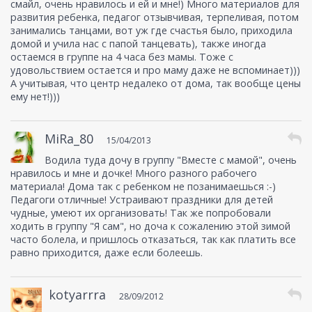
смайл, очень нравилось и ей и мне!) Много материалов для
развития ребенка, педагог отзывчивая, терпеливая, потом
занимались танцами, вот уж где счастья было, приходила
домой и учила нас с папой танцевать), также иногда
остаемся в группе на 4 часа без мамы. Тоже с
удовольствием остается и про маму даже не вспоминает)))
А учитывая, что центр недалеко от дома, так вообще цены
ему нет!)))
MiRa_80
15/04/2013
Водила туда дочу в группу "Вместе с мамой", очень
нравилось и мне и дочке! Много разного рабочего
материала! Дома так с ребенком не позанимаешься :-)
Педагоги отличные! Устраивают праздники для детей
чудные, умеют их организовать! Так же попробовали
ходить в группу "Я сам", но доча к сожалению этой зимой
часто болела, и пришлось отказаться, так как платить все
равно приходится, даже если болеешь.
kotyarrra
28/09/2012