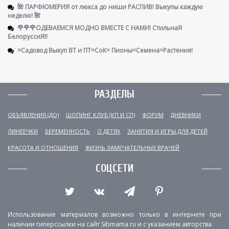
🌺 ПАРФЮМЕРИЯ от люкса до ниши РАСПИВ! Выкупы каждую
неделю! 🌺
🌹🌹🌹ОДЕВАЕМСЯ МОДНО ВМЕСТЕ С НАМИ! СтильнаЯ
БелоруссиЯ‼
=Садовод Выкуп ВТ и ПТ=СоК= Пионы=Семена=Растения!
РАЗДЕЛЫ
ОБЪЯВЛЕНИЯ (ДО)
ШОПИНГ КЛУБ (КП И СП)
ФОРУМ
ДНЕВНИКИ
ЛИНЕЕЧКИ
БЕРЕМЕННОСТЬ
О ДЕТЯХ
ЗАНЯТИЯ И ИГРЫ ДЛЯ ДЕТЕЙ
КРАСОТА И ОТНОШЕНИЯ
ЖИЗНЬ ЗАМЕЧАТЕЛЬНЫХ ВРАЧЕЙ
СОЦСЕТИ
Использование материалов возможно только в интернете при
наличии гиперссылки на сайт Sibmama.ru и с указанием авторства.