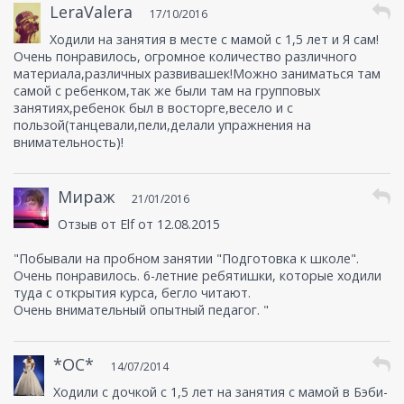
LeraValera
17/10/2016
Ходили на занятия в месте с мамой с 1,5 лет и Я сам!
Очень понравилось, огромное количество различного
материала,различных развивашек!Можно заниматься там
самой с ребенком,так же были там на групповых
занятиях,ребенок был в восторге,весело и с
пользой(танцевали,пели,делали упражнения на
внимательность)!
Мираж
21/01/2016
Отзыв от Elf от 12.08.2015
"Побывали на пробном занятии "Подготовка к школе".
Очень понравилось. 6-летние ребятишки, которые ходили
туда с открытия курса, бегло читают.
Очень внимательный опытный педагог. "
*ОС*
14/07/2014
Ходили с дочкой с 1,5 лет на занятия с мамой в Бэби-