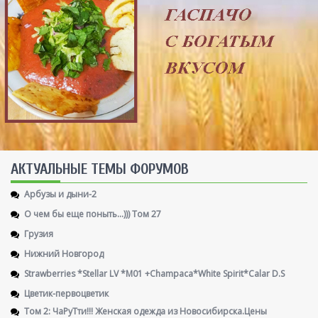
AКТУАЛЬНЫЕ ТЕМЫ ФОРУМОВ
Арбузы и дыни-2
О чем бы еще поныть...))) Том 27
Грузия
Нижний Новгород
Strawberries *Stellar LV *M01 +Champaca*White Spirit*Calar D.S
Цветик-первоцветик
Том 2: ЧаРуТти!!! Женская одежда из Новосибирска.Цены