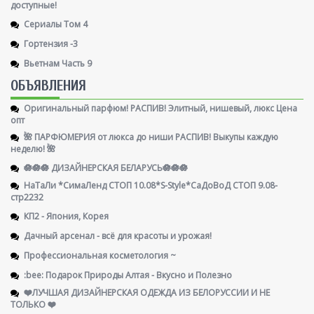
доступные!
Сериалы Том 4
Гортензия -3
Вьетнам Часть 9
ОБЪЯВЛЕНИЯ
Оригинальный парфюм! РАСПИВ! Элитный, нишевый, люкс Цена
опт
🌺 ПАРФЮМЕРИЯ от люкса до ниши РАСПИВ! Выкупы каждую
неделю! 🌺
🪷🪷🪷 ДИЗАЙНЕРСКАЯ БЕЛАРУСЬ🪷🪷🪷
НаТаЛи *СимаЛенд СТОП 10.08*S-Style*СаДоВоД СТОП 9.08-
стр2232
КП2 - Япония, Корея
Дачный арсенал - всё для красоты и урожая!
Профессиональная косметология ~
:bee: Подарок Природы Алтая - Вкусно и Полезно
❤️ЛУЧШАЯ ДИЗАЙНЕРСКАЯ ОДЕЖДА ИЗ БЕЛОРУССИИ И НЕ
ТОЛЬКО ❤️