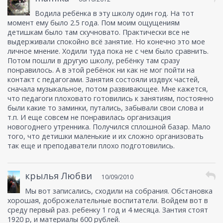
Водила ребёнка в эту школу один год. На тот
момент ему было 2.5 года. Пом моим ощущениям
детишкам было там скучновато. Практически все не
выдерживали спокойно всё занятие. Но конечно это мое
личное мнение. Ходили туда пока не с чем было сравнить.
Потом пошли в другую школу, ребёнку там сразу
понравилось. А в этой ребёнок ни как не мог пойти на
контакт с педагогами. Занятия состояли издвух частей,
сначала музыкальное, потом развивающее. Мне кажется,
что педагоги плоховато готовились к занятиям, постоянно
были какие то заминки, путались, забывали свои слова и
т.п. И еще совсем не понравилась организация
новогоднего утренника. Получился сплошной базар. Мало
того, что детишки маленькие и их сложно организовать
так еще и преподаватели плохо подготовились.
крылья Любви
10/09/2010
Мы вот записались, сходили на собрания. Обстановка
хорошая, доброжелательные воспитатели. Войдем вот в
среду первый раз. ребенку 1 год и 4 месяца. Зантия стоят
1920 р, и материалы 600 рублей.