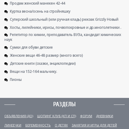
Продам женский манекен 42-44
Куртка весна/осень на стройняшку
Суперский школьный (или ручная кладь) рюкзак Grizzly Новый
Хосты, лилейники, ирисы, почвопокровные и др.многолетники .
Репетитор по химии, преподаватель ВУЗа, кандидат химических
наук
Сумки для обуви детские
Женские вещи 46-48 размер (много всего)
Детские книги (сказки, энциклопедии)
Вещи на 152-164 мальчику.
Пионы
РАЗДЕЛЫ
ОБЪЯВЛЕНИЯ (ДО)
ШОПИНГ КЛУБ (КП И СП)
ФОРУМ
ДНЕВНИКИ
ЛИНЕЕЧКИ
БЕРЕМЕННОСТЬ
О ДЕТЯХ
ЗАНЯТИЯ И ИГРЫ ДЛЯ ДЕТЕЙ