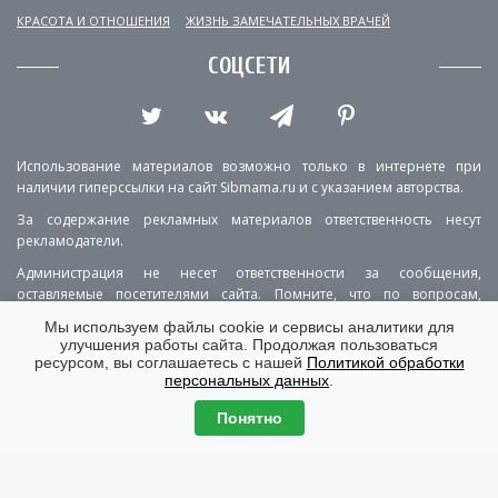
КРАСОТА И ОТНОШЕНИЯ
ЖИЗНЬ ЗАМЕЧАТЕЛЬНЫХ ВРАЧЕЙ
СОЦСЕТИ
Использование материалов возможно только в интернете при
наличии гиперссылки на сайт Sibmama.ru и с указанием авторства.
За содержание рекламных материалов ответственность несут
рекламодатели.
Администрация не несет ответственности за сообщения,
оставляемые посетителями сайта. Помните, что по вопросам,
касающимся здоровья, необходимо консультироваться с врачом.
Мы используем файлы cookie и сервисы аналитики для
улучшения работы сайта. Продолжая пользоваться
РЕКЛАМА
О ПРОЕКТЕ
КОНТАКТЫ
ресурсом, вы соглашаетесь с нашей
Политикой обработки
персональных данных
.
ПОЛИТИКА КОНФИДЕНЦИАЛЬНОСТИ
ВЕРСИЯ ДЛЯ КОМПЬЮТЕРА
Понятно
© Copyright 2001-2026 Sibmama.ru