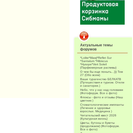
Актуальные темы
форумов
*Lolite*Mawj*Reflet Sur
*Santalum *Hibiscus
*Hysope*Vert Soleil
(Парфюмерные распивы)
О чем бы еще поныть...))) Том
27 (Обо всем)
Ваше турагенство БЕЛКАТВ
(Путешествия и туризм. Отели
и санатории.)
Небо, что у нас над головами
(Фотофорум. Все о фото)
Флоксы - фото и отзывы (Наш
цветник )
Стоматологические импланты
(Лечение и здоровье
взрослых. Медицина )
Читательский квест 2026
(Культурная жизнь)
Цветы, бутоны и букеты
(продолжаем) (Фотофорум.
Все о фото)