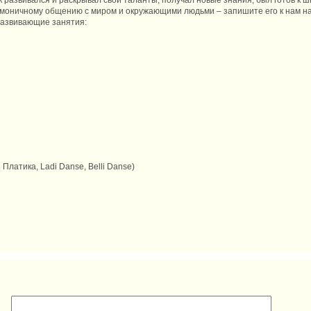
 развивался и раскрывал свои таланты, получал новые знания, был готов к ш
рмоничному общению с миром и окружающими людьми – запишите его к нам на
развивающие занятия:
латика, Ladi Danse, Belli Danse)
: