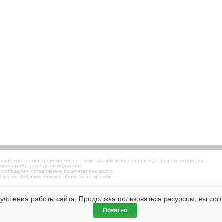
 интернете при наличии гиперссылки на сайт Sibmama.ru и с указанием авторства.
ственность несут рекламодатели.
 сообщения, оставляемые посетителями сайта.
вья, необходимо консультироваться с врачом.
лучшения работы сайта. Продолжая пользоваться ресурсом, вы со
Понятно