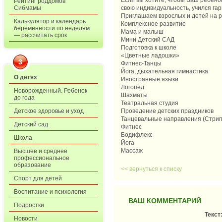
Если вы хотите, чтобы Ваш ребенок
Рейтинг роддомов
Сибмамы
свою индивидуальность, учился га
Приглашаем взрослых и детей на 
Калькулятор и календарь
Комплексное развитие
беременности по неделям
Мама и малыш
— рассчитать срок
Мини Детский САД
Подготовка к школе
«Цветные ладошки»
3
Фитнес-Танцы
Йога, дыхательная гимнастика
О детях
Иностранные языки
Логопед
Новорожденный. Ребенок
Шахматы
до года
Театральная студия
Детское здоровье и уход
Проведение детских праздников
Танцевальные направления (Стрип П
Детский сад
Фитнес
Бодифлекс
Школа
Йога
Массаж
Высшее и среднее
профессиональное
образование
<< вернуться к списку
Спорт для детей
Воспитание и психология
ВАШ КОММЕНТАРИЙ
Подростки
Текст
Новости