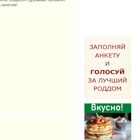
коле, общался с друзьями, проявлял
 занятия!