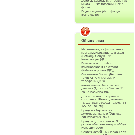
Дорога, дорога, ты знаешь так
много .... (Фотофорум. Все о
фото)
Воды текучие (Фотофорум.
Все о фото)
Объявления
Математика, информатика и
программирование для всех!
(Помощь в обучении.
Репетиторы (ДО))
Ремонт и настройка
компьютеров и ноутбуков
(Работа и услуги (ДО))
Системные блоки. (Бытовая
техника, компьютеры и
телефоны (ДО))
новые школа, боссоножки
девочка (Детская обувь от 31
до 36 размера (ДО))
Для мальчика , в хорошем
состоянии. Школа, джинсы и
тд (Детская одежда на рост от
122 до 151 см)
Продам юбку, платья,
джемперы, пальто (Одежда
для взрослых (ДО))
Продам детские книги, Лего,
рюкзак (Детские товары (ДО) в
Новосибирске)
Сервиз кофейный (Товары для