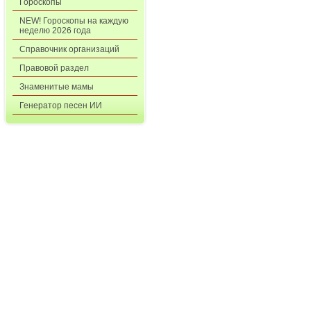
Гороскопы
NEW! Гороскопы на каждую
неделю 2026 года
Справочник организаций
Правовой раздел
Знаменитые мамы
Генератор песен ИИ