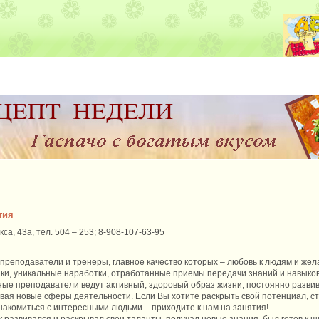
тия
кса, 43а, тел. 504 – 253; 8-908-107-63-95
реподаватели и тренеры, главное качество которых – любовь к людям и жела
ики, уникальные наработки, отработанные приемы передачи знаний и навыков.
ые преподаватели ведут активный, здоровый образ жизни, постоянно разви
ая новые сферы деятельности. Если Вы хотите раскрыть свой потенциал, ст
накомиться с интересными людьми – приходите к нам на занятия!