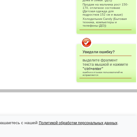
дома и семьи. (ДО))
Продам на мальчика рост 150-
170, отличное состояние
(Детская одежда для
подростков 152 см и выше)
Холодильник Candy (Бытовая
техника, компьютеры и
телефоны (ДО))
Увидели ошибку?
выделите фрагмент
текста мышкой и нажмите
"ctrl+enter"
ошибки в отзывах пользователей не
исправляются
глашаетесь с нашей
.
Политикой обработки персональных данных