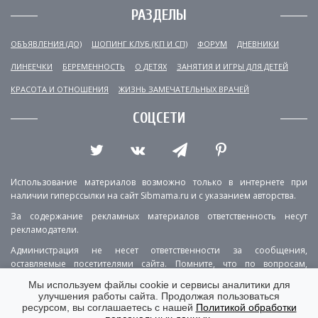
РАЗДЕЛЫ
ОБЪЯВЛЕНИЯ (ДО)
ШОПИНГ КЛУБ (КП И СП)
ФОРУМ
ДНЕВНИКИ
ЛИНЕЕЧКИ
БЕРЕМЕННОСТЬ
О ДЕТЯХ
ЗАНЯТИЯ И ИГРЫ ДЛЯ ДЕТЕЙ
КРАСОТА И ОТНОШЕНИЯ
ЖИЗНЬ ЗАМЕЧАТЕЛЬНЫХ ВРАЧЕЙ
СОЦСЕТИ
Использование материалов возможно только в интернете при
наличии гиперссылки на сайт Sibmama.ru и с указанием авторства.
За содержание рекламных материалов ответственность несут
рекламодатели.
Администрация не несет ответственности за сообщения,
оставляемые посетителями сайта. Помните, что по вопросам,
касающимся здоровья, необходимо консультироваться с врачом.
Мы используем файлы cookie и сервисы аналитики для
улучшения работы сайта. Продолжая пользоваться
РЕКЛАМА
О ПРОЕКТЕ
КОНТАКТЫ
ресурсом, вы соглашаетесь с нашей
Политикой обработки