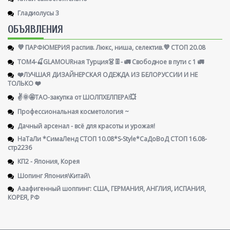
Гладиолусы 3
ОБЪЯВЛЕНИЯ
💜 ПАРФЮМЕРИЯ распив. Люкс, ниша, селектив.💜 СТОП 20.08
ТОМ4-🍒GLAMOURная Турция👗👖- 🚛 Свободное в пути с 1 🚛
❤️ЛУЧШАЯ ДИЗАЙНЕРСКАЯ ОДЕЖДА ИЗ БЕЛОРУССИИ И НЕ
ТОЛЬКО ❤️
✌️🌞🤩ТАО-закупка от ШОЛПХЕЛПЕРА!💥
Профессиональная косметология ~
Дачный арсенал - всё для красоты и урожая!
НаТаЛи *СимаЛенд СТОП 10.08*S-Style*СаДоВоД СТОП 16.08-
стр2236
КП2 - Япония, Корея
Шопинг Япония\Китай\
Ааафигенный шоппинг: США, ГЕРМАНИЯ, АНГЛИЯ, ИСПАНИЯ,
КОРЕЯ, РФ