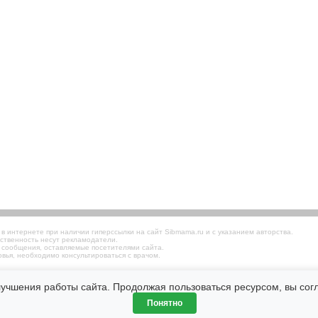
 интернете при наличии гиперссылки на сайт Sibmama.ru и с указанием авторства.
ственность несут рекламодатели.
 сообщения, оставляемые посетителями сайта.
вья, необходимо консультироваться с врачом.
лучшения работы сайта. Продолжая пользоваться ресурсом, вы со
Понятно