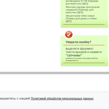
распродажа 07.08 (Одежда
для взрослых (ДО))
Женская одежда (разгружаю
гардероб) (Одежда для
взрослых (ДО))
Эксцентрики Iddis новые
(Товары для дома и семьи.
(ДО))
Увидели ошибку?
выделите фрагмент
текста мышкой и нажмите
"ctrl+enter"
ошибки в отзывах пользователей не
исправляются
глашаетесь с нашей
.
Политикой обработки персональных данных