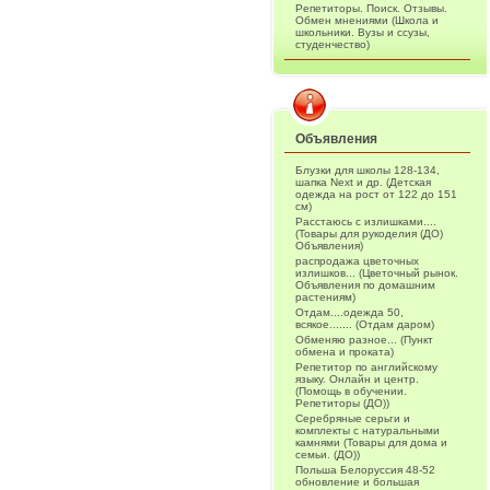
Репетиторы. Поиск. Отзывы.
Обмен мнениями (Школа и
школьники. Вузы и ссузы,
студенчество)
Объявления
Блузки для школы 128-134,
шапка Next и др. (Детская
одежда на рост от 122 до 151
см)
Расстаюсь с излишками....
(Товары для рукоделия (ДО)
Объявления)
распродажа цветочных
излишков... (Цветочный рынок.
Объявления по домашним
растениям)
Отдам....одежда 50,
всякое....... (Отдам даром)
Обменяю разное... (Пункт
обмена и проката)
Репетитор по английскому
языку. Онлайн и центр.
(Помощь в обучении.
Репетиторы (ДО))
Серебряные серьги и
комплекты с натуральными
камнями (Товары для дома и
семьи. (ДО))
Польша Белоруссия 48-52
обновление и большая