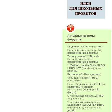
Актуальные темы
форумов
Гладиолусы 3 (Наш цветник )
Предложения к распиву - 62
(Парфюмерные распивы)
Тихая роскошь*****Brunello
Cucinelli Pour Femme
(Парфюмерные распивы)
***Taskeen Lactéa Divina PARIS
CORNER*** (Парфюмерные
распивы)
Гортензия -3 (Наш цветник )
Что? Где? Почем? Том 27
(Обо всем)
Наши обеды и ужины-26. Фото
обязательно, рецепт
желательно (Кулинарный
форум)
О чем бы еще поныть...))) Том
27 (Обо всем)
Что привезти в подарок из
Барнаула? (Культурная жизнь
в Барнауле для взрослых и
детей)