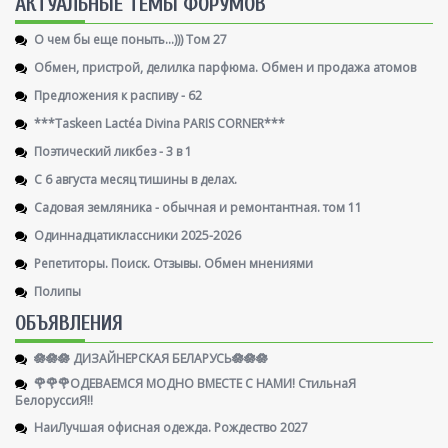
AКТУАЛЬНЫЕ ТЕМЫ ФОРУМОВ
О чем бы еще поныть...))) Том 27
Обмен, пристрой, делилка парфюма. Обмен и продажа атомов
Предложения к распиву - 62
***Taskeen Lactéa Divina PARIS CORNER***
Поэтический ликбез - 3 в 1
С 6 августа месяц тишины в делах.
Садовая земляника - обычная и ремонтантная. том 11
Одиннадцатиклассники 2025-2026
Репетиторы. Поиск. Отзывы. Обмен мнениями
Полипы
ОБЪЯВЛЕНИЯ
🪷🪷🪷 ДИЗАЙНЕРСКАЯ БЕЛАРУСЬ🪷🪷🪷
🌹🌹🌹ОДЕВАЕМСЯ МОДНО ВМЕСТЕ С НАМИ! СтильнаЯ
БелоруссиЯ‼
НаиЛучшая офисная одежда. Рождество 2027