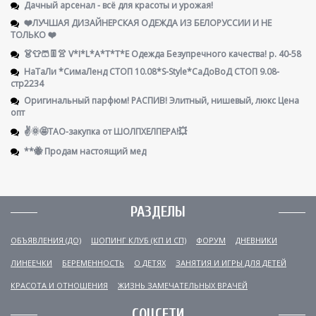
Дачный арсенал - всё для красоты и урожая!
❤️ЛУЧШАЯ ДИЗАЙНЕРСКАЯ ОДЕЖДА ИЗ БЕЛОРУССИИ И НЕ
ТОЛЬКО ❤️
👗👕🩳👖👚 V*I*L*A*T*T*E Одежда Безупречного качества! р. 40-58
НаТаЛи *СимаЛенд СТОП 10.08*S-Style*СаДоВоД СТОП 9.08-
стр2234
Оригинальный парфюм! РАСПИВ! Элитный, нишевый, люкс Цена
опт
✌️🌞🤩ТАО-закупка от ШОЛПХЕЛПЕРА!💥
**🐝 Продам настоящий мед
РАЗДЕЛЫ
ОБЪЯВЛЕНИЯ (ДО)
ШОПИНГ КЛУБ (КП И СП)
ФОРУМ
ДНЕВНИКИ
ЛИНЕЕЧКИ
БЕРЕМЕННОСТЬ
О ДЕТЯХ
ЗАНЯТИЯ И ИГРЫ ДЛЯ ДЕТЕЙ
КРАСОТА И ОТНОШЕНИЯ
ЖИЗНЬ ЗАМЕЧАТЕЛЬНЫХ ВРАЧЕЙ
СОЦСЕТИ