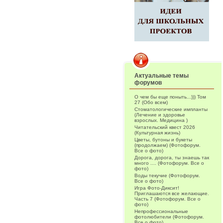
Актуальные темы
форумов
О чем бы еще поныть...))) Том
27 (Обо всем)
Стоматологические импланты
(Лечение и здоровье
взрослых. Медицина )
Читательский квест 2026
(Культурная жизнь)
Цветы, бутоны и букеты
(продолжаем) (Фотофорум.
Все о фото)
Дорога, дорога, ты знаешь так
много .... (Фотофорум. Все о
фото)
Воды текучие (Фотофорум.
Все о фото)
Игра Фото-Диксит!
Приглашаются все желающие.
Часть 7 (Фотофорум. Все о
фото)
Непрофессиональные
фотолюбители (Фотофорум.
Все о фото)