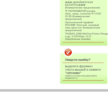
🪷🪷🪷 ДИЗАЙНЕРСКАЯ
БЕЛАРУСЬ🪷🪷🪷
(Коммерческие предложения)
💜 ПАРФЮМЕРИЯ распив.
Люкс, ниша, селектив.💜 СТОП
20.08 (Коммерческие
предложения)
Оригинальный парфюм!
РАСПИВ! Элитный, нишевый,
люкс Цена опт (Коммерческие
предложения)
TAOBAO,1688,WeChat,Poizon,Пинду
и др. 5-10%!Курс 13,2!
(Зарубежные покупки)
Увидели ошибку?
выделите фрагмент
текста мышкой и нажмите
"ctrl+enter"
ошибки в отзывах пользователей не
исправляются