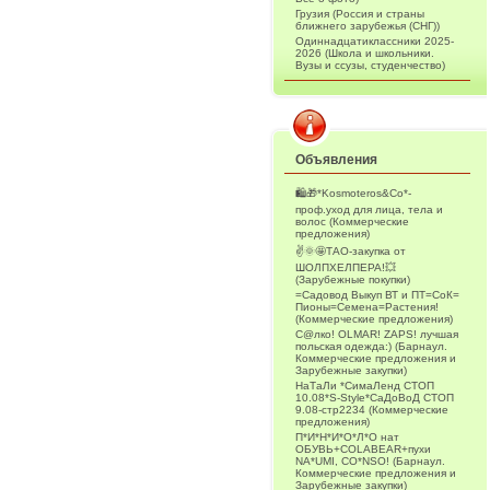
Грузия (Россия и страны
ближнего зарубежья (СНГ))
Одиннадцатиклассники 2025-
2026 (Школа и школьники.
Вузы и ссузы, студенчество)
Объявления
🛍️🎁*Kosmoteros&Co*-
проф.уход для лица, тела и
волос (Коммерческие
предложения)
✌️🌞🤩ТАО-закупка от
ШОЛПХЕЛПЕРА!💥
(Зарубежные покупки)
=Садовод Выкуп ВТ и ПТ=СоК=
Пионы=Семена=Растения!
(Коммерческие предложения)
С@лко! OLMAR! ZAPS! лучшая
польская одежда:) (Барнаул.
Коммерческие предложения и
Зарубежные закупки)
НаТаЛи *СимаЛенд СТОП
10.08*S-Style*СаДоВоД СТОП
9.08-стр2234 (Коммерческие
предложения)
П*И*Н*И*О*Л*О нат
ОБУВЬ+COLABEAR+пухи
NA*UMI, CO*NSO! (Барнаул.
Коммерческие предложения и
Зарубежные закупки)