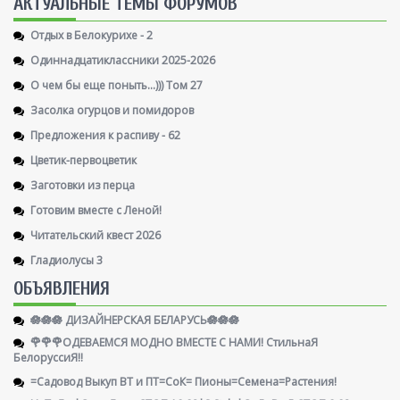
AКТУАЛЬНЫЕ ТЕМЫ ФОРУМОВ
Отдых в Белокурихе - 2
Одиннадцатиклассники 2025-2026
О чем бы еще поныть...))) Том 27
Засолка огурцов и помидоров
Предложения к распиву - 62
Цветик-первоцветик
Заготовки из перца
Готовим вместе с Леной!
Читательский квест 2026
Гладиолусы 3
ОБЪЯВЛЕНИЯ
🪷🪷🪷 ДИЗАЙНЕРСКАЯ БЕЛАРУСЬ🪷🪷🪷
🌹🌹🌹ОДЕВАЕМСЯ МОДНО ВМЕСТЕ С НАМИ! СтильнаЯ
БелоруссиЯ‼
=Садовод Выкуп ВТ и ПТ=СоК= Пионы=Семена=Растения!