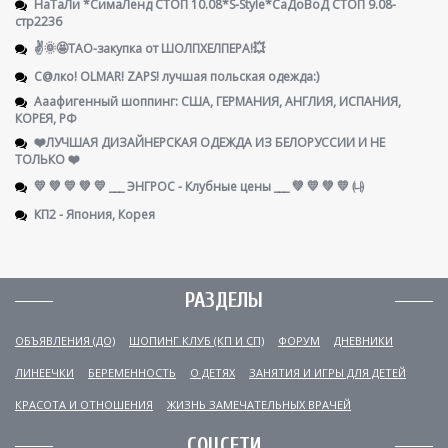
НаТаЛи *СимаЛенд СТОП 10.08*S-Style*СаДоВоД СТОП 9.08-
стр2236
✌️🌞🤩ТАО-закупка от ШОЛПХЕЛПЕРА!💥
С@лко! OLMAR! ZAPS! лучшая польская одежда:)
Ааафигенный шоппинг: США, ГЕРМАНИЯ, АНГЛИЯ, ИСПАНИЯ,
КОРЕЯ, РФ
❤️ЛУЧШАЯ ДИЗАЙНЕРСКАЯ ОДЕЖДА ИЗ БЕЛОРУССИИ И НЕ
ТОЛЬКО ❤️
💛 💚 💛 💚 💛 ___ ЭНГРОС - Клубные цены ___ 💚 💛 💚 💛 ㈏
КП2 - Япония, Корея
РАЗДЕЛЫ
ОБЪЯВЛЕНИЯ (ДО)
ШОПИНГ КЛУБ (КП И СП)
ФОРУМ
ДНЕВНИКИ
ЛИНЕЕЧКИ
БЕРЕМЕННОСТЬ
О ДЕТЯХ
ЗАНЯТИЯ И ИГРЫ ДЛЯ ДЕТЕЙ
КРАСОТА И ОТНОШЕНИЯ
ЖИЗНЬ ЗАМЕЧАТЕЛЬНЫХ ВРАЧЕЙ
СОЦСЕТИ