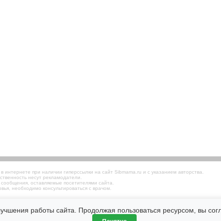
 интернете при наличии гиперссылки на сайт Sibmama.ru и с указанием авторства.
ственность несут рекламодатели.
 сообщения, оставляемые посетителями сайта.
вья, необходимо консультироваться с врачом.
лучшения работы сайта. Продолжая пользоваться ресурсом, вы со