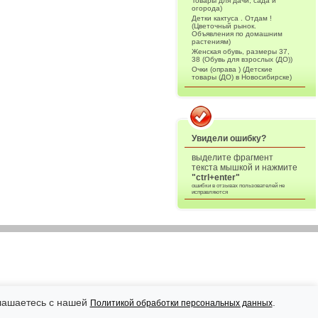
Товары для дачи, сада и
огорода)
Детки кактуса . Отдам !
(Цветочный рынок.
Объявления по домашним
растениям)
Женская обувь, размеры 37,
38 (Обувь для взрослых (ДО))
Очки (оправа ) (Детские
товары (ДО) в Новосибирске)
Увидели ошибку?
выделите фрагмент
текста мышкой и нажмите
"ctrl+enter"
ошибки в отзывах пользователей не
исправляются
глашаетесь с нашей
.
Политикой обработки персональных данных