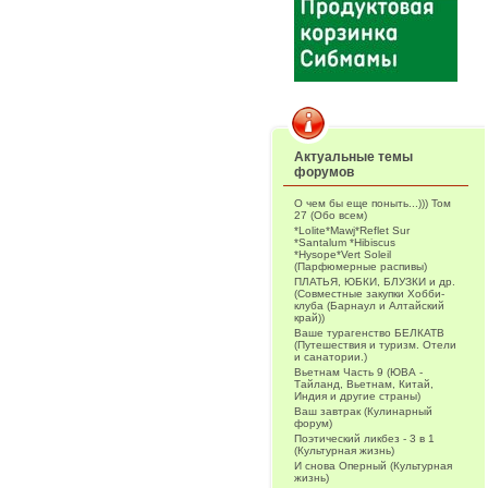
Актуальные темы
форумов
О чем бы еще поныть...))) Том
27 (Обо всем)
*Lolite*Mawj*Reflet Sur
*Santalum *Hibiscus
*Hysope*Vert Soleil
(Парфюмерные распивы)
ПЛАТЬЯ, ЮБКИ, БЛУЗКИ и др.
(Совместные закупки Хобби-
клуба (Барнаул и Алтайский
край))
Ваше турагенство БЕЛКАТВ
(Путешествия и туризм. Отели
и санатории.)
Вьетнам Часть 9 (ЮВА -
Тайланд, Вьетнам, Китай,
Индия и другие страны)
Ваш завтрак (Кулинарный
форум)
Поэтический ликбез - 3 в 1
(Культурная жизнь)
И снова Оперный (Культурная
жизнь)