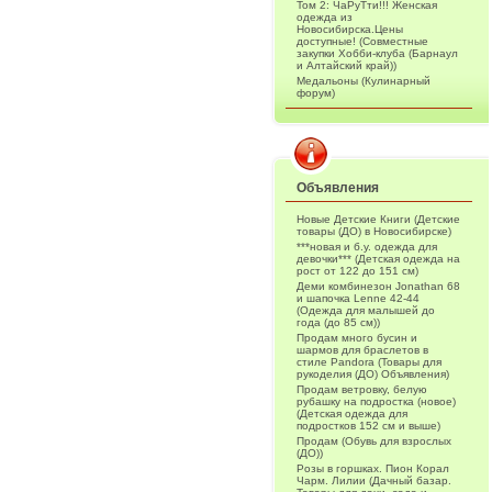
Том 2: ЧаРуТти!!! Женская
одежда из
Новосибирска.Цены
доступные! (Совместные
закупки Хобби-клуба (Барнаул
и Алтайский край))
Медальоны (Кулинарный
форум)
Объявления
Новые Детские Книги (Детские
товары (ДО) в Новосибирске)
***новая и б.у. одежда для
девочки*** (Детская одежда на
рост от 122 до 151 см)
Деми комбинезон Jonathan 68
и шапочка Lenne 42-44
(Одежда для малышей до
года (до 85 см))
Продам много бусин и
шармов для браслетов в
стиле Pandora (Товары для
рукоделия (ДО) Объявления)
Продам ветровку, белую
рубашку на подростка (новое)
(Детская одежда для
подростков 152 см и выше)
Продам (Обувь для взрослых
(ДО))
Розы в горшках. Пион Корал
Чарм. Лилии (Дачный базар.