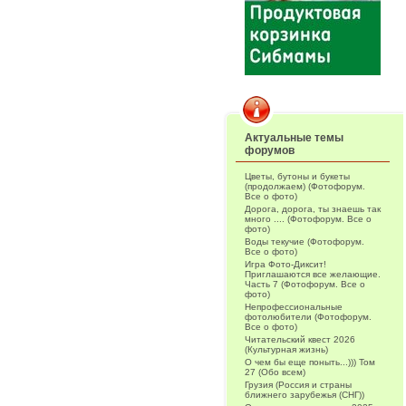
Актуальные темы
форумов
Цветы, бутоны и букеты
(продолжаем) (Фотофорум.
Все о фото)
Дорога, дорога, ты знаешь так
много .... (Фотофорум. Все о
фото)
Воды текучие (Фотофорум.
Все о фото)
Игра Фото-Диксит!
Приглашаются все желающие.
Часть 7 (Фотофорум. Все о
фото)
Непрофессиональные
фотолюбители (Фотофорум.
Все о фото)
Читательский квест 2026
(Культурная жизнь)
О чем бы еще поныть...))) Том
27 (Обо всем)
Грузия (Россия и страны
ближнего зарубежья (СНГ))