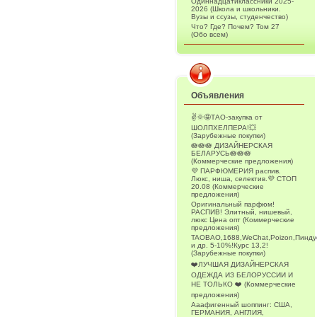
Одиннадцатиклассники 2025-
2026 (Школа и школьники.
Вузы и ссузы, студенчество)
Что? Где? Почем? Том 27
(Обо всем)
Объявления
✌️🌞🤩ТАО-закупка от
ШОЛПХЕЛПЕРА!💥
(Зарубежные покупки)
🪷🪷🪷 ДИЗАЙНЕРСКАЯ
БЕЛАРУСЬ🪷🪷🪷
(Коммерческие предложения)
💜 ПАРФЮМЕРИЯ распив.
Люкс, ниша, селектив.💜 СТОП
20.08 (Коммерческие
предложения)
Оригинальный парфюм!
РАСПИВ! Элитный, нишевый,
люкс Цена опт (Коммерческие
предложения)
TAOBAO,1688,WeChat,Poizon,Пинду
и др. 5-10%!Курс 13,2!
(Зарубежные покупки)
❤️ЛУЧШАЯ ДИЗАЙНЕРСКАЯ
ОДЕЖДА ИЗ БЕЛОРУССИИ И
НЕ ТОЛЬКО ❤️ (Коммерческие
предложения)
Ааафигенный шоппинг: США,
ГЕРМАНИЯ, АНГЛИЯ,