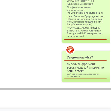
ИСПАНИЯ, КОРЕЯ, РФ
(Зарубежные покупки)
Профессиональная
косметология ~
(Коммерческие предложения)
:bee: Подарок Природы Алтая
- Вкусно и Полезно (Барнаул.
Коммерческие предложения и
Зарубежные закупки)
🌹🌹🌹ОДЕВАЕМСЯ МОДНО
ВМЕСТЕ С НАМИ! СтильнаЯ
БелоруссиЯ‼ (Коммерческие
предложения)
Увидели ошибку?
выделите фрагмент
текста мышкой и нажмите
"ctrl+enter"
ошибки в отзывах пользователей не
исправляются