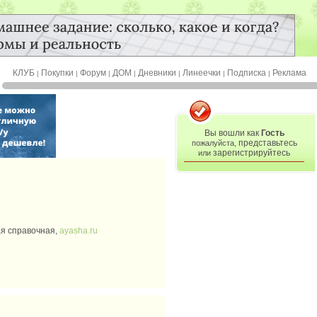
КЛУБ
Покупки
Форум
ДОМ
Дневники
Линеечки
Подписка
Реклама
|
|
|
|
|
|
|
Вы вошли как
Гость
представьтесь
пожалуйста,
зарегистрируйтесь
или
ная справочная,
ayasha.ru