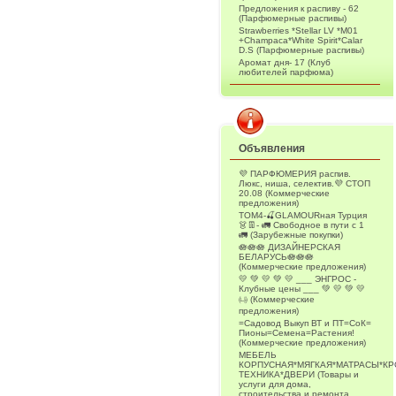
Предложения к распиву - 62
(Парфюмерные распивы)
Strawberries *Stellar LV *M01
+Champaca*White Spirit*Calar
D.S (Парфюмерные распивы)
Аромат дня- 17 (Клуб
любителей парфюма)
Объявления
💜 ПАРФЮМЕРИЯ распив.
Люкс, ниша, селектив.💜 СТОП
20.08 (Коммерческие
предложения)
ТОМ4-🍒GLAMOURная Турция
👗👖- 🚛 Свободное в пути с 1
🚛 (Зарубежные покупки)
🪷🪷🪷 ДИЗАЙНЕРСКАЯ
БЕЛАРУСЬ🪷🪷🪷
(Коммерческие предложения)
💛 💚 💛 💚 💛 ___ ЭНГРОС -
Клубные цены ___ 💚 💛 💚 💛
㈏ (Коммерческие
предложения)
=Садовод Выкуп ВТ и ПТ=СоК=
Пионы=Семена=Растения!
(Коммерческие предложения)
МЕБЕЛЬ
КОРПУСНАЯ*МЯГКАЯ*МАТРАСЫ*К
ТЕХНИКА*ДВЕРИ (Товары и
услуги для дома,
строительства и ремонта.