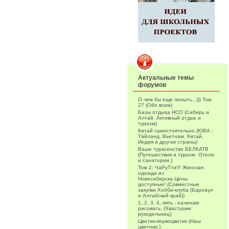
Актуальные темы
форумов
О чем бы еще поныть...))) Том
27 (Обо всем)
Базы отдыха НСО (Сибирь и
Алтай. Активный отдых и
туризм)
Китай самостоятельно (ЮВА -
Тайланд, Вьетнам, Китай,
Индия и другие страны)
Ваше турагенство БЕЛКАТВ
(Путешествия и туризм. Отели
и санатории.)
Том 2: ЧаРуТти!!! Женская
одежда из
Новосибирска.Цены
доступные! (Совместные
закупки Хобби-клуба (Барнаул
и Алтайский край))
1, 2, 3, 4, пять - начинаю
рисовать. (Хвастушки
рукодельниц)
Цветик-первоцветик (Наш
цветник )