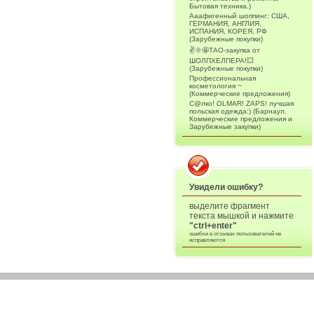
Бытовая техника.)
Ааафигенный шоппинг: США,
ГЕРМАНИЯ, АНГЛИЯ,
ИСПАНИЯ, КОРЕЯ, РФ
(Зарубежные покупки)
✌️🌞🤩ТАО-закупка от
ШОЛПХЕЛПЕРА!💥
(Зарубежные покупки)
Профессиональная
косметология ~
(Коммерческие предложения)
С@лко! OLMAR! ZAPS! лучшая
польская одежда:) (Барнаул.
Коммерческие предложения и
Зарубежные закупки)
Увидели ошибку?
выделите фрагмент
текста мышкой и нажмите
"ctrl+enter"
ошибки в отзывах пользователей не
исправляются