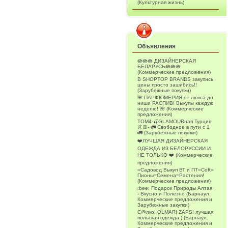
(Культурная жизнь)
Объявления
🪷🪷🪷 ДИЗАЙНЕРСКАЯ
БЕЛАРУСЬ🪷🪷🪷
(Коммерческие предложения)
В SHOPTOP BRANDS закупись
цены просто зашибись!!
(Зарубежные покупки)
🌺 ПАРФЮМЕРИЯ от люкса до
ниши РАСПИВ! Выкупы каждую
неделю! 🌺 (Коммерческие
предложения)
ТОМ4-🍒GLAMOURная Турция
👗👖- 🚛 Свободное в пути с 1
🚛 (Зарубежные покупки)
❤️ЛУЧШАЯ ДИЗАЙНЕРСКАЯ
ОДЕЖДА ИЗ БЕЛОРУССИИ И
НЕ ТОЛЬКО ❤️ (Коммерческие
предложения)
=Садовод Выкуп ВТ и ПТ=СоК=
Пионы=Семена=Растения!
(Коммерческие предложения)
:bee: Подарок Природы Алтая
- Вкусно и Полезно (Барнаул.
Коммерческие предложения и
Зарубежные закупки)
С@лко! OLMAR! ZAPS! лучшая
польская одежда:) (Барнаул.
Коммерческие предложения и