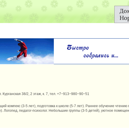
. Курганская 38/2, 2 этаж, к. 7, тел. +7−913−980−90−51
й компекс (3-5 лет), подготовка к школе (5-7 лет). Раннее обучение чтению 
ше). Логопед, педагог-психолог. Небольшие группы (3-5 детей), уютное помещ