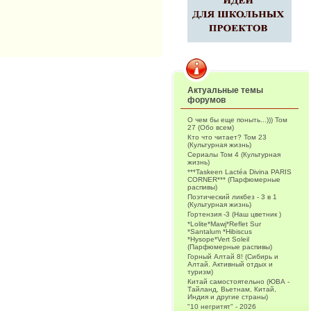
Актуальные темы
форумов
О чем бы еще поныть...))) Том
27 (Обо всем)
Кто что читает? Том 23
(Культурная жизнь)
Сериалы Том 4 (Культурная
жизнь)
***Taskeen Lactéa Divina PARIS
CORNER*** (Парфюмерные
распивы)
Поэтический ликбез - 3 в 1
(Культурная жизнь)
Гортензия -3 (Наш цветник )
*Lolite*Mawj*Reflet Sur
*Santalum *Hibiscus
*Hysope*Vert Soleil
(Парфюмерные распивы)
Горный Алтай 8! (Сибирь и
Алтай. Активный отдых и
туризм)
Китай самостоятельно (ЮВА -
Тайланд, Вьетнам, Китай,
Индия и другие страны)
"10 негритят" - 2026