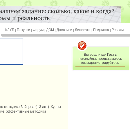
КЛУБ
Покупки
Форум
ДОМ
Дневники
Линеечки
Подписка
Реклама
|
|
|
|
|
|
|
Вы вошли как
Гость
представьтесь
пожалуйста,
зарегистрируйтесь
или
по методике Зайцева (с 3 лет). Курсы
ение, эффективные методики