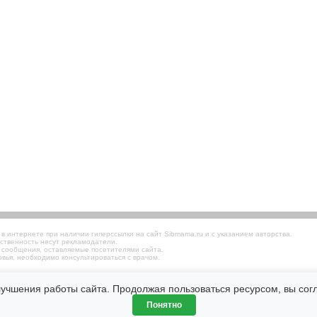
 интернете при наличии гиперссылки на сайт Sibmama.ru и с указанием авторства.
ственность несут рекламодатели.
 сообщения, оставляемые посетителями сайта.
вья, необходимо консультироваться с врачом.
лучшения работы сайта. Продолжая пользоваться ресурсом, вы со
Понятно