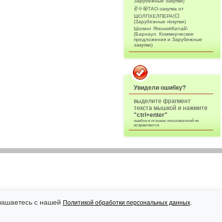
Зарубежные закупки)
✌️🌞🤩ТАО-закупка от
ШОЛПХЕЛПЕРА!💥
(Зарубежные покупки)
Шопинг Япония\Китай\
(Барнаул. Коммерческие
предложения и Зарубежные
закупки)
Увидели ошибку?
выделите фрагмент
текста мышкой и нажмите
"ctrl+enter"
ошибки в отзывах пользователей не
исправляются
глашаетесь с нашей
.
Политикой обработки персональных данных