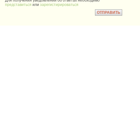
Для получения уведомлений об ответах необходимо
представиться
или
зарегистирироваться