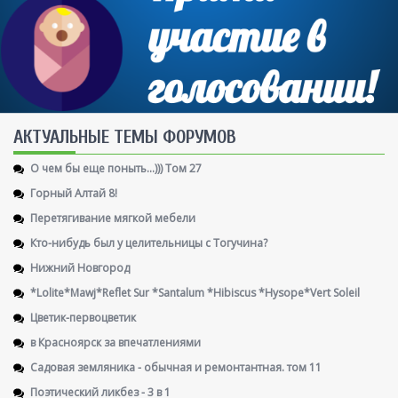
AКТУАЛЬНЫЕ ТЕМЫ ФОРУМОВ
О чем бы еще поныть...))) Том 27
Горный Алтай 8!
Перетягивание мягкой мебели
Кто-нибудь был у целительницы с Тогучина?
Нижний Новгород
*Lolite*Mawj*Reflet Sur *Santalum *Hibiscus *Hysope*Vert Soleil
Цветик-первоцветик
в Красноярск за впечатлениями
Садовая земляника - обычная и ремонтантная. том 11
Поэтический ликбез - 3 в 1