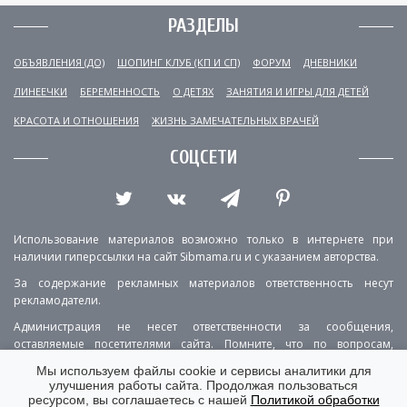
РАЗДЕЛЫ
ОБЪЯВЛЕНИЯ (ДО)
ШОПИНГ КЛУБ (КП И СП)
ФОРУМ
ДНЕВНИКИ
ЛИНЕЕЧКИ
БЕРЕМЕННОСТЬ
О ДЕТЯХ
ЗАНЯТИЯ И ИГРЫ ДЛЯ ДЕТЕЙ
КРАСОТА И ОТНОШЕНИЯ
ЖИЗНЬ ЗАМЕЧАТЕЛЬНЫХ ВРАЧЕЙ
СОЦСЕТИ
Использование материалов возможно только в интернете при
наличии гиперссылки на сайт Sibmama.ru и с указанием авторства.
За содержание рекламных материалов ответственность несут
рекламодатели.
Администрация не несет ответственности за сообщения,
оставляемые посетителями сайта. Помните, что по вопросам,
касающимся здоровья, необходимо консультироваться с врачом.
Мы используем файлы cookie и сервисы аналитики для
улучшения работы сайта. Продолжая пользоваться
РЕКЛАМА
О ПРОЕКТЕ
КОНТАКТЫ
ресурсом, вы соглашаетесь с нашей
Политикой обработки