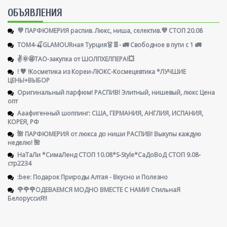
ОБЪЯВЛЕНИЯ
💜 ПАРФЮМЕРИЯ распив. Люкс, ниша, селектив.💜 СТОП 20.08
ТОМ4-🍒GLAMOURная Турция👗👖- 🚛 Свободное в пути с 1 🚛
✌️🌞🤩ТАО-закупка от ШОЛПХЕЛПЕРА!💥
! 🧡 !Косметика из Кореи-ЛЮКС-Космецевтика *ЛУЧШИЕ
ЦЕНЫ+ВЫБОР
Оригинальный парфюм! РАСПИВ! Элитный, нишевый, люкс Цена
опт
Ааафигенный шоппинг: США, ГЕРМАНИЯ, АНГЛИЯ, ИСПАНИЯ,
КОРЕЯ, РФ
🌺 ПАРФЮМЕРИЯ от люкса до ниши РАСПИВ! Выкупы каждую
неделю! 🌺
НаТаЛи *СимаЛенд СТОП 10.08*S-Style*СаДоВоД СТОП 9.08-
стр2234
:bee: Подарок Природы Алтая - Вкусно и Полезно
🌹🌹🌹ОДЕВАЕМСЯ МОДНО ВМЕСТЕ С НАМИ! СтильнаЯ
БелоруссиЯ‼