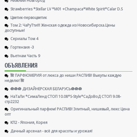
Нижний Новгород
Strawberries *Stellar LV *M01 +Champaca*White Spirit*Calar D.S
Цветик-первоцветик
Том 2: ЧаРуТти!!! Женская одежда из Новосибирска.Цены
доступные!
Сериалы Том 4
Гортензия -3
Вьетнам Часть 9
ОБЪЯВЛЕНИЯ
🌺 ПАРФЮМЕРИЯ от люкса до ниши РАСПИВ! Выкупы каждую
неделю! 🌺
🪷🪷🪷 ДИЗАЙНЕРСКАЯ БЕЛАРУСЬ🪷🪷🪷
НаТаЛи *СимаЛенд СТОП 10.08*S-Style*СаДоВоД СТОП 9.08-
стр2232
Оригинальный парфюм! РАСПИВ! Элитный, нишевый, люкс Цена
опт
КП2 - Япония, Корея
Дачный арсенал - всё для красоты и урожая!