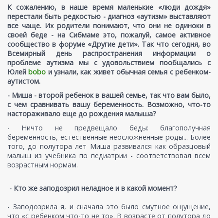
К сожалению, в наше время маленькие «люди дождя»
перестали быть редкостью - диагноз «аутизм» выставляют
все чаще. Их родители понимают, что они не одиноки в
своей беде - на Сибмаме это, пожалуй, самое активное
сообщество в форуме «Другие дети». Так что сегодня, во
Всемирный день распространения информации о
проблеме аутизма мы с удовольствием пообщались с
Юлей
bobo
и узнали, как живет обычная семья с ребенком-
аутистом.
- Миша - второй ребенок в вашей семье, так что вам было,
с чем сравнивать вашу беременность. Возможно, что-то
настораживало еще до рождения малыша?
- Ничто не предвещало беды: благополучная
беременность, естественные неосложненные роды... Более
того, до полутора лет Миша развивался как образцовый
малыш из учебника по педиатрии - соответствовал всем
возрастным нормам.
- Кто же заподозрил неладное и в какой момент?
- Заподозрила я, и сначала это было смутное ощущение,
что «с ребенком что-то не то». В возрасте от полутора до