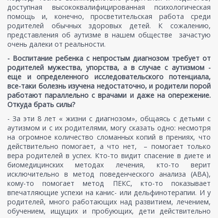
доступная высококвалифицированная психологическая
помощь и, конечно, просветительская работа среди
родителей обычных здоровых детей. К сожалению,
представления об аутизме в нашем обществе зачастую
очень далеки от реальности.
- Воспитание ребенка с непростым диагнозом требует от
родителей мужества, упорства, а в случае с аутизмом -
еще и определенного исследовательского потенциала,
все-таки болезнь изучена недостаточно, и родители порой
работают параллельно с врачами и даже на опережение.
Откуда брать силы?
- За эти 8 лет « жизни с диагнозом», общаясь с детьми с
аутизмом и с их родителями, могу сказать одно: несмотря
на огромное количество сломанных копий в прениях, что
действительно помогает, а что нет, – помогает только
вера родителей в успех. Кто-то видит спасение в диете и
биомедицинских методах лечения, кто-то верит
исключительно в метод поведенческого анализа (АВА),
кому-то помогает метод ПЕКС, кто-то показывает
впечатляющие успехи на канис- или дельфинотерапии. И у
родителей, много работающих над развитием, лечением,
обучением, ищущих и пробующих, дети действительно