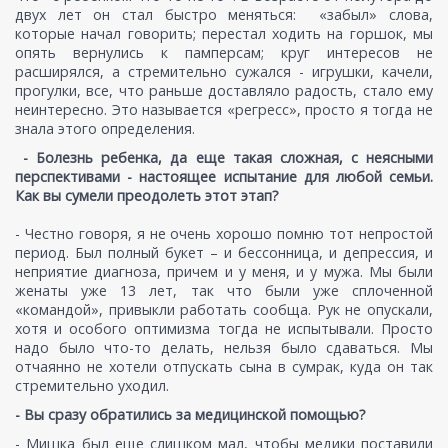
двух лет он стал быстро меняться: «забыл» слова,
которые начал говорить; перестал ходить на горшок, мы
опять вернулись к памперсам; круг интересов не
расширялся, а стремительно сужался - игрушки, качели,
прогулки, все, что раньше доставляло радость, стало ему
неинтересно. Это называется «регресс», просто я тогда не
знала этого определения.
- Болезнь ребенка, да еще такая сложная, с неясными
перспективами - настоящее испытание для любой семьи.
Как вы сумели преодолеть этот этап?
- Честно говоря, я не очень хорошо помню тот непростой
период. Был полный букет – и бессонница, и депрессия, и
неприятие диагноза, причем и у меня, и у мужа. Мы были
женаты уже 13 лет, так что были уже сплоченной
«командой», привыкли работать сообща. Рук не опускали,
хотя и особого оптимизма тогда не испытывали. Просто
надо было что-то делать, нельзя было сдаваться. Мы
отчаянно не хотели отпускать сына в сумрак, куда он так
стремительно уходил.
- Вы сразу обратились за медицинской помощью?
- Мишка был еще слишком мал, чтобы медики поставили