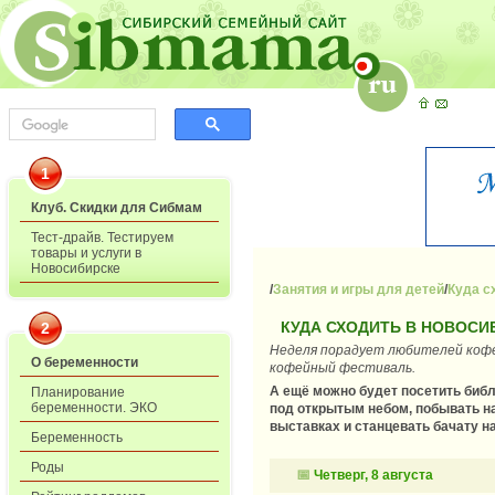
1
Клуб. Скидки для Сибмам
Тест-драйв. Тестируем
товары и услуги в
Новосибирске
/
Занятия и игры для детей
/
Куда с
КУДА СХОДИТЬ В НОВОСИБ
2
Неделя порадует любителей коф
О беременности
кофейный фестиваль.
А ещё можно будет посетить библ
Планирование
беременности. ЭКО
под открытым небом, побывать н
выставках и станцевать бачату н
Беременность
Роды
📅
Четверг, 8 августа