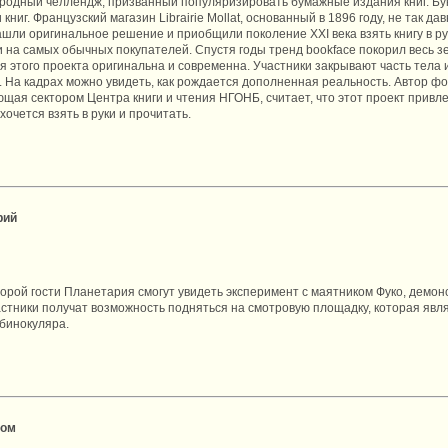
родный челлендж, призванный популяризировать бумажные издания книг. Бу
ниг. Французский магазин Librairie Mollat, основанный в 1896 году, не так д
ашли оригинальное решение и приобщили поколение XXI века взять книгу в ру
и на самых обычных покупателей. Спустя годы тренд bookface покорил весь 
 этого проекта оригинальна и современна. Участники закрывают часть тела и
 На кадрах можно увидеть, как рождается дополненная реальность. Автор 
щая сектором Центра книги и чтения НГОНБ, считает, что этот проект привл
хочется взять в руки и прочитать.
рий
оторой гости Планетария смогут увидеть эксперимент с маятником Фуко, дем
стники получат возможность подняться на смотровую площадку, которая явля
бинокуляра.
ном