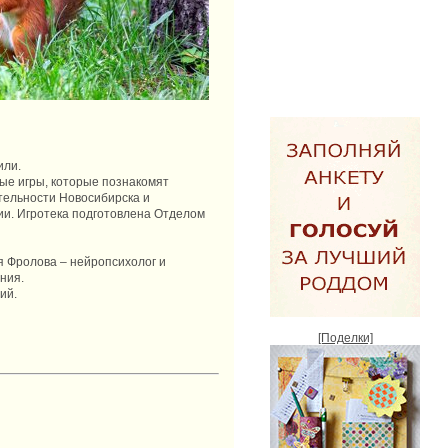
или.
ные игры, которые познакомят
тельности Новосибирска и
нии. Игротека подготовлена Отделом
ся Фролова – нейропсихолог и
ния.
ий.
[Поделки]