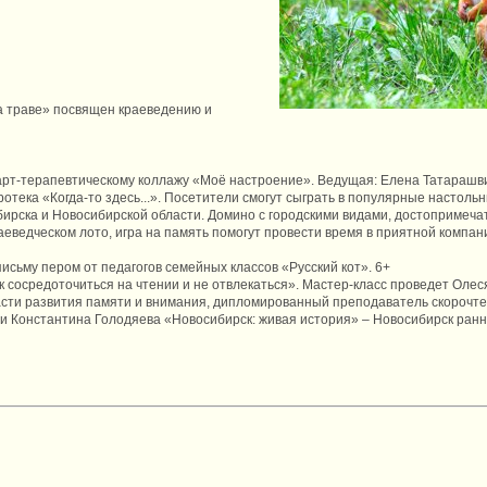
а траве» посвящен краеведению и
 арт-терапевтическому коллажу «Моё настроение». Ведущая: Елена Татарашв
ротека «Когда-то здесь...». Посетители смогут сыграть в популярные настоль
ирска и Новосибирской области. Домино с городскими видами, достопримеча
аеведческом лото, игра на память помогут провести время в приятной компа
письму пером от педагогов семейных классов «Русский кот». 6+
ак сосредоточиться на чтении и не отвлекаться». Мастер-класс проведет Оле
асти развития памяти и внимания, дипломированный преподаватель скорочте
ги Константина Голодяева «Новосибирск: живая история» – Новосибирск ранн