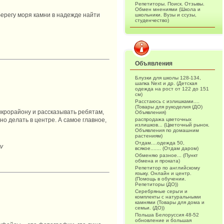
Репетиторы. Поиск. Отзывы.
Обмен мнениями (Школа и
берегу моря камни в надежде найти
школьники. Вузы и ссузы,
студенчество)
Объявления
Блузки для школы 128-134,
шапка Next и др. (Детская
одежда на рост от 122 до 151
см)
Расстаюсь с излишками....
(Товары для рукоделия (ДО)
икрорайону и рассказывать ребятам,
Объявления)
распродажа цветочных
но делать в центре. А самое главное,
излишков... (Цветочный рынок.
Объявления по домашним
растениям)
Отдам....одежда 50,
v
всякое....... (Отдам даром)
Обменяю разное... (Пункт
обмена и проката)
Репетитор по английскому
языку. Онлайн и центр.
(Помощь в обучении.
Репетиторы (ДО))
Серебряные серьги и
комплекты с натуральными
камнями (Товары для дома и
семьи. (ДО))
Польша Белоруссия 48-52
обновление и большая