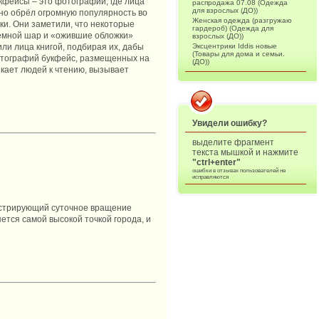
кфейсы – это фотографии, где лица
распродажа 07.08 (Одежда
для взрослых (ДО))
авно обрёл огромную популярность во
Женская одежда (разгружаю
ки. Они заметили, что некоторые
гардероб) (Одежда для
земной шар и «ожившие обложки»
взрослых (ДО))
Эксцентрики Iddis новые
ли лица книгой, подбирая их, дабы
(Товары для дома и семьи.
фотографий букфейс, размещенных на
(ДО))
екает людей к чтению, вызывает
Увидели ошибку?
выделите фрагмент
текста мышкой и нажмите
"ctrl+enter"
ошибки в отзывах пользователей не
исправляются
онстрирующий суточное вращение
ется самой высокой точкой города, и