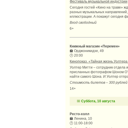
Фестиваль музыкальной индустрии
Сегодня гостей «Кино на траве» ж
разных музыкальных направлений, 
иллюстрации. А покажут сегодня фи
Вход свободный
6+
Книжный магазин «Перемен»
🏫
Орджоникидзе, 49
🕒
20:00
Кинопоказ. «Тайная жизнь Уолтера
Уолтер Митти – сотрудник отдела и
присланных фотографом Шоном О’К
найти самого Шона. И Уолтер отпр
Стоимость билетов – 300 рублей
14+
📅
Суббота, 10 августа
Ресто-холл
🏫
Ленина, 10
🕒
11:00-18:00