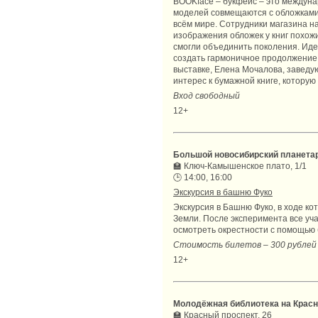
BOOKface – букфейс – это междуна
моделей совмещаются с обложками к
всём мире. Сотрудники магазина н
изображения обложек у книг похож
смогли объединить поколения. Идея
создать гармоничное продолжение.
выставке, Елена Мочалова, заведую
интерес к бумажной книге, которую 
Вход свободный
12+
Большой новосибирский планета
🏫
Ключ-Камышенское плато, 1/1
🕒
14:00, 16:00
Экскурсия в башню Фуко
Экскурсия в Башню Фуко, в ходе к
Земли. После эксперимента все уча
осмотреть окрестности с помощью 
Стоимость билетов – 300 рублей
12+
Молодёжная библиотека на Крас
🏫
Красный проспект, 26