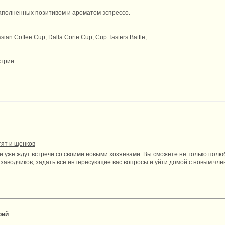
аполненных позитивом и ароматом эспрессо.
an Coffee Cup, Dalla Corte Cup, Cup Tasters Battle;
трии.
ят и щенков
же ждут встречи со своими новыми хозяевами. Вы сможете не только полюб
заводчиков, задать все интересующие вас вопросы и уйти домой с новым чле
рий