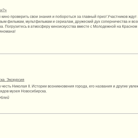
ан?»
кино проверить свои знания и побороться за главный приз! Участников жду
вым фильмам, мультфильмам и сериалам, дружеский дух соперничества и воз
а. Погрузитесь в атмосферу киноискусства вместе с Молодежной на Красном 
киномана!
ка. Экскурсия
в честь Николая II. Истории возникновения города, его названия и другие ув
гидов музея Новосибирска.
ублей