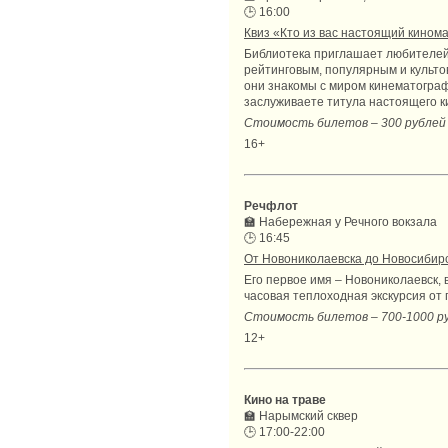
🕒
16:00
Квиз «Кто из вас настоящий кином
Библиотека приглашает любителей 
рейтинговым, популярным и культо
они знакомы с миром кинематограф
заслуживаете титула настоящего 
Стоимость билетов – 300 рублей
16+
Речфлот
🏫
Набережная у Речного вокзала
🕒
16:45
От Новониколаевска до Новосибирс
Его первое имя – Новониколаевск, 
часовая теплоходная экскурсия от 
Стоимость билетов – 700-1000 р
12+
Кино на траве
🏫
Нарымский сквер
🕒
17:00-22:00