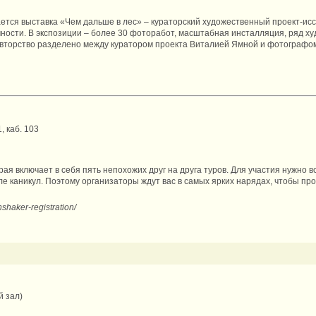
ется выставка «Чем дальше в лес» – кураторский художественный проект-ис
чности. В экспозиции – более 30 фоторабот, масштабная инсталляция, ряд х
Авторство разделено между куратором проекта Виталией Ямной и фотографо
, каб. 103
рая включает в себя пять непохожих друг на друга туров. Для участия нужно в
ле каникул. Поэтому организаторы ждут вас в самых ярких нарядах, чтобы про
shaker-registration/
й зал)