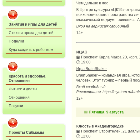
Чем дальше в лес
В Центре культуры «ЦК19» открыва
4
психологического пространства ли
классический медиум – живопись. 
Занятия и игры для детей
Вход на вернисаж свободный
Стихи и проза для детей
14+
Поделки
Куда сходить с ребенком
ИЦАЭ
🏫
Проспект Карла Макса 20, корп. 1
🕒
19:00
5
Игра BrainShaker
BrainShaker – командная игра, кото
Красота и здоровье.
человек. Этот турнир – первый пос
Отношения
Вход свободный.
Фитнес и диеты
Регистрация: https://myatom.ru/brain
Отношения
12+
Покупки
📅
Пятница, 9 августа
6
Юность в Академгородке
🏫
Проспект Строителей, 21 (Малы
Проекты Сибмамы
🕒
12:00