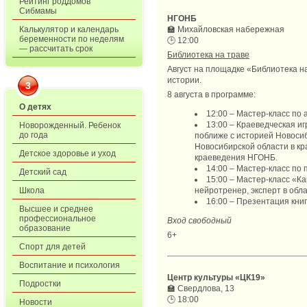
Рейтинг роддомов
Сибмамы
НГОНБ
Калькулятор и календарь
🏫
Михайловская набережная
беременности по неделям
🕒
12:00
— рассчитать срок
Библиотека на траве
Август на площадке «Библиотека н
истории.
3
8 августа в программе:
О детях
12:00 – Мастер-класс по
13:00 – Краеведческая иг
Новорожденный. Ребенок
до года
поближе с историей Новосиб
Новосибирской области в кр
Детское здоровье и уход
краеведения НГОНБ.
14:00 – Мастер-класс по 
Детский сад
15:00 – Мастер-класс «К
Школа
нейротренер, эксперт в обл
16:00 – Презентация кни
Высшее и среднее
профессиональное
Вход свободный
образование
6+
Спорт для детей
Воспитание и психология
Центр культуры «ЦК19»
Подростки
🏫
Свердлова, 13
🕒
18:00
Новости