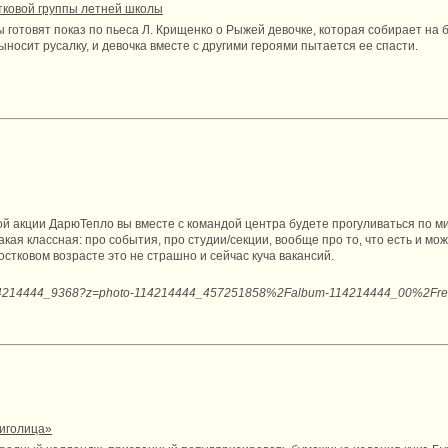
тковой группы летней школы
готовят показ по пьеса Л. Крищенко о Рыжей девочке, которая собирает на 
ыносит русалку, и девочка вместе с другими героями пытается ее спасти.
кой акции ДарюТепло вы вместе с командой центра будете прогуливаться по м
кая классная: про события, про студии/секции, вообще про то, что есть и мож
остковом возрасте это не страшно и сейчас куча вакансий.
l-114214444_9368?z=photo-114214444_457251858%2Falbum-114214444_00%2Fre
ниголица»