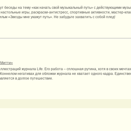
дут беседы на тему «как начать свой музыкальный путь» с действующими муз
настольные игры, раскраски-антистресс, спортивные активности, мастер-кл
льм «Звезды мне укажут путь». Не забудьте захватить с собой плед!
 Митти»
ллюстраций журнала Life. Его работа – сплошная рутина, хотя в своих мечтах
оннелом негативах для обложки журнала не хватает одного кадра. Единств
авляется в долгое путешествие.