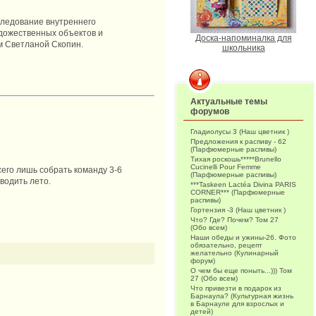
следование внутреннего
удожественных объектов и
Доска-напоминалка для
м Светланой Скопин.
школьника
Актуальные темы
форумов
Гладиолусы 3 (Наш цветник )
Предложения к распиву - 62
(Парфюмерные распивы)
Тихая роскошь*****Brunello
Cucinelli Pour Femme
сего лишь собрать команду 3-6
(Парфюмерные распивы)
водить лето.
***Taskeen Lactéa Divina PARIS
CORNER*** (Парфюмерные
распивы)
Гортензия -3 (Наш цветник )
Что? Где? Почем? Том 27
(Обо всем)
Наши обеды и ужины-26. Фото
обязательно, рецепт
желательно (Кулинарный
форум)
О чем бы еще поныть...))) Том
27 (Обо всем)
Что привезти в подарок из
Барнаула? (Культурная жизнь
в Барнауле для взрослых и
детей)