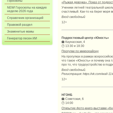
Гороскопы
«Рыжая девочка». Показ от подрос
NEW! Гороскопы на каждую
Ученики летней театральной школы 
неделю 2026 года
счастливый. Как-то на берег моря в
Вход свободный
Справочник организаций
12+
Правовой раздел
Знаменитые мамы
Подростковый центр «Юность»
Генератор песен ИИ
🏫
Каунасская, 4
🕒
13:30 и 18:30
Прогулки по микрорайону
На прогулках в рамках всероссийс
что такое «Юность» и почему она та
про то, что трудоустройство в подр
Вход свободный.
Регистрация: https://vk.com/wal
12+
НГОНБ
🏫
Советская, 6
🕒
14:00
Открытие фото-книго-выставки «К