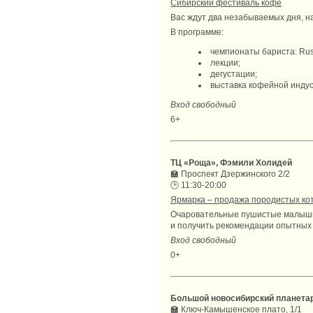
Сибирский фестиваль кофе
Вас ждут два незабываемых дня, н
В программе:
чемпионаты бариста: Russi
лекции;
дегустации;
выставка кофейной индус
Вход свободный
6+
ТЦ «Роща», Фэмили Холидей
🏫
Проспект Дзержинского 2/2
🕒
11:30-20:00
Ярмарка – продажа породистых кот
Очаровательные пушистые малыши у
и получить рекомендации опытных 
Вход свободный
0+
Большой новосибирский планета
🏫
Ключ-Камышенское плато, 1/1