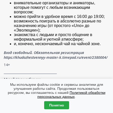
внимательные организаторы и аниматоры,
которые помогут с любым возникающим
вопросом;
можно прийти в удобное время с 16:00 до 19:00;
возможность поиграть в абсолютно разные по
назначению игры (от простого «Uno» до
«Эволюции»);
знакомства с людьми и просто общение в
неформальной и уютной атмосфере;
и, конечно, нескончаемый чай на чайной зоне.
Вход свободный. Обязательная регистрация
https://khudozhestvennyy-master-k.timepad.ru/event/2380004/
14+
___________________________________
Музей Новосибирска
Мы используем файлы cookie и сервисы аналитики для
Красный пр., 22
улучшения работы сайта. Продолжая пользоваться
ресурсом, вы соглашаетесь с нашей
Политикой обработки
16.30
персональных данных
.
Гастрономическая экскурсия в «Типографию»
Понятно
Вначале историк Иван Голодяев расскажет об истории