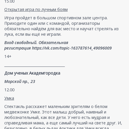
15.00
Открытая игра по лучным боям
Игра пройдет в большом спортивном зале центра.
Приходите один или с командой, организаторы
обязательно найдём для вас место и научат стрелять из
лука, если вы ещё не играли.
Вход свободный. Обязательная
регистрация https://vk.com/topic-163787614_49096009
14+
___________________________________
Дом ученых Академгородка
Морской пр., 23
12.00
Умка
Спектакль расскажет маленьким зрителям о белом
медвежонке Умке. Этот малыш добрый, наивный и
любознательный, как все дети. У него есть мудрая и
справедливая мама, а еще самый лучший на свете друг. И,
безусловно, в белых льдах Арктики для Умки всегда