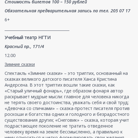
Стоимость билетов 100 – 150 рублей
Обязательная предварительная запись по тел. 205 07 17
6+
___________________________________
Учебный театр НГТИ
Красный пр., 171/4
12.00
Зимние сказки
Спектакль «Зимние сказки» – это триптих, основанный на
сказках великого датского писателя Ханса Кристина
Андерсена. В этот триптих вошли такие сказки, как
«Старый уличный фонарь», где образом фонаря автор
раскрывает мудрые мысли: главное для человека никогда
не терять своего достоинства, уважать себя и свой труд;
«Девочка со спичками» – сказка-протест писателя против
роскоши и богатства одних и голодного и безрадостного
существования других; «Снеговик» – сказка, которая учит
подрастающее поколение не тратить отведенное
человеку время на земле бессмысленно, а правильно к
нему относиться и четко формулировать свои желания.