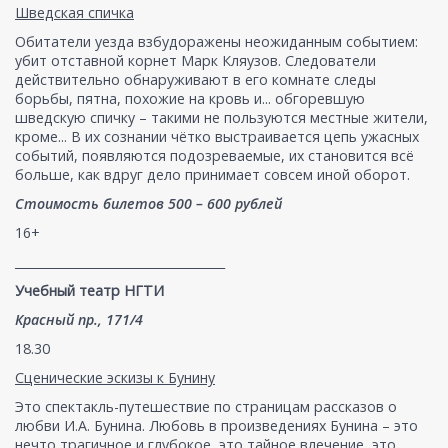
Шведская спичка
Обитатели уезда взбудоражены неожиданным событием:
убит отставной корнет Марк Кляузов. Следователи
действительно обнаруживают в его комнате следы
борьбы, пятна, похожие на кровь и... обгоревшую
шведскую спичку – такими не пользуются местные жители,
кроме... В их сознании чётко выстраивается цепь ужасных
событий, появляются подозреваемые, их становится всё
больше, как вдруг дело принимает совсем иной оборот.
Стоимость билетов 500 – 600 рублей
16+
___________________________________
Учебный театр НГТИ
Красный пр., 171/4
18.30
Сценические эскизы к Бунину
Это спектакль-путешествие по страницам рассказов о
любви И.А. Бунина. Любовь в произведениях Бунина – это
нечто трагичное и глубокое, это тайное влечение, это