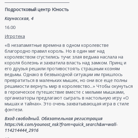
___________________________________
Подростковый центр Юность
Каунасская, 4
16.00
Игротека
«В незапамятные времена в одном королевстве
благородно правил король. Но в один миг над
королевством сгустились тучи: злая ведьма наслала на
короля болезнь и захватила власть над замком. Принц и
его друзья решили противостоять страшным козням
ведьмы. Однако в безвыходной ситуации им пришлось
превратиться в маленьких мышек, но они все еще полны
решимости вернуть мир в королевство...» Чтобы окунуться
в героическое путешествие вместе с милыми мышками,
организаторы предлагают сыграть в настольную игру «О
мышах и тайнах». Это очень захватывающая игра в стиле
фэнтези.
Вход свободный. Обязательная регистрация
https://vk.com/younost_nsk?from=quick_search&w=wall-
114214444_2916