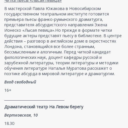
Читка пьесы «Лысая певица»
В мастерской Павла Южакова в Новосибирском
государственном театральном институте готовится
премьера пьесы франко-румынского драматурга,
представителя абсурдистского направления Эжена
Ионеско «Лысая певица».Но прежде в формате читки
будущие актеры представят пьесу в библиотеке. В центре
действия – разговор в английском доме в окрестностях
Лондона, становящийся все более странным,
бессмысленным и алогичным. Перед читкой кандидат
филологических наук, доцент кафедры русской и
зарубежной литературы, теории литературы и методики
обучения литературе Наталья Муратова расскажет о
поэтике абсурда в мировой литературе и драматургии.
Вход свободный
16+
___________________________________
Драматический театр На Левом берегу
Вертковская, 10
18.30