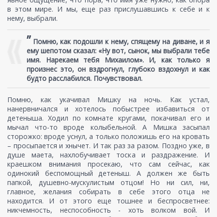
в этом мире. И мы, еще раз прислушавшись к себе и к
нему, выбрали.
”
Помню, как подошли к нему, спящему на диване, и я
ему шепотом сказал: «Ну вот, сынок, мы выбрали тебе
имя. Нарекаем тебя Михаилом». И, как только я
произнес это, он вздрогнул, глубоко вздохнул и как
будто расслабился. Почувствовал.
Помню, как укачивал Мишку на ночь. Как устал,
нанервничался и хотелось побыстрее избавиться от
детеныша. Ходил по комнате кругами, покачивал его и
мычал что-то вроде колыбельной. А Мишка засыпал
сторожко: вроде уснул, а только положишь его на кровать
– просыпается и хнычет. И так раз за разом. Поздно уже, в
душе маета, нахлобучивает тоска и раздражение. И
краешком внимания просекаю, что сам сейчас, как
одинокий беспомощный детеныш. А должен же быть
папкой, душевно-мускулистым отцом! Но ни сил, ни,
главное, желания собирать в себе этого отца не
находится. И от этого еще тошнее и беспросветнее:
никчемность, неспособность - хоть волком вой. И