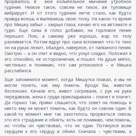
прорвалось в мое колыбельное мычание утробное
гудение. Низкое такое, совсем не тихое, аж туловище
вибрирует. И от этого гудения легче стало, как будто
правда воешь и выпеваешь свою тоску. На какое-то время
про Мишку забыл – закрыл глаза, качаю его на автомате и
гудю. Еще силы в голос добавил, на горловое пение
перешел. Пою, а самому уже хорошо, жар по телу
разливается. Потом вдруг про сына вспомнил: что-то тихо
он на руках лежит, обалдел, наверное, от папкиного пения.
Смотрю – а он спит и видно, что уснул сладко. Положил я
его спокойно, не осторожничая, и пошел. На душе мягко,
чистенько и понимаю, что сам успокоился – и Мишка
расслабился.
Еще запомнился момент, когда Мишутка плакал, и мы не
могли понять, как ему помочь. Вроде бы, животик
беспокоил. Качали его, живот согревали, с рук на руки
передавали, жена к груди прикладывала – плачет и плачет.
Да горько так, прямо слышится, что зовет на помощь и
никто ему не может помочь, как будто он совсем один. В
какой-то момент мне так захотелось прорваться сквозь
это его страдание и обнять: хоть не понимаю, чем помочь,
но чтобы он чувствовал, что не один. Потянулся всем
сердцем к его сердцу и обнял. Сначала – чувствами, а