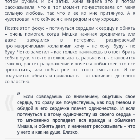
потом руками. И он затих. Жена видела это и потом
рассказывала, что в тот момент почувствовала от меня
сильную любовь, так что и ее ко мне притянуло. А я
чувствовал, что сейчас я с ним рядом и ему хорошо.
Позже этот фокус – потянуться сердцем к сердцу и обнять
– очень помогал, когда Мишка начинал вредничать или
даже заходился в истерике, раздираемый
противоречивыми желаниями хочу – не хочу, буду - не
буду. Четко заметил – как только начинаешь в ответ брать
себя в руки, что-то втолковывать, разъяснять - становится
тяжело, растет раздражение и хочется побыстрее это все
прекратить, или побыстрее от этого смотаться. И не
получается обнять и приласкать – отталкивает детеныш
со злостью.
”
Если совладаешь со вниманием, ощутишь свое
сердце, то сразу же почувствуешь, как под гневом и
обидой в его сердечке плачет одиночество. И если
потянуться к этому одиночеству из своего сердца –
то мгновенно пропадает вся вражда и обмякает
Мишка, и обнять дает, и начинает рассказывать – что
у него и как на душе. Близко.