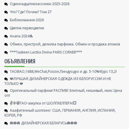
Одиннадцатиклассники 2025-2026
Что? Где? Почем? Том 27
Библиомания-2026
Цветик-первоцветик
Анапа 2024🐬
Обмен, пристрой, делилка парфюма. Обмен и продажа атомов
***Taskeen Lactéa Divina PARIS CORNER***
ОБЪЯВЛЕНИЯ
TAOBAO,1688,WeChat,Poizon,Пиндуодуо и др. 5-10%!Курс 13,2!
❤️ЛУЧШАЯ ДИЗАЙНЕРСКАЯ ОДЕЖДА ИЗ БЕЛОРУССИИ И НЕ
ТОЛЬКО ❤️
Оригинальный парфюм! РАСПИВ! Элитный, нишевый, люкс Цена
опт
✌️🌞🤩ТАО-закупка от ШОЛПХЕЛПЕРА!💥
Ааафигенный шоппинг: США, ГЕРМАНИЯ, АНГЛИЯ, ИСПАНИЯ,
КОРЕЯ, РФ
🪷🪷🪷 ДИЗАЙНЕРСКАЯ БЕЛАРУСЬ🪷🪷🪷