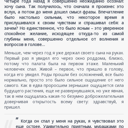
Четыре года назад я совершенно неожиданно осознал:
хочу сына. Так получилось, что сначала я произнес это
вслух, а потом до меня дошел смысл фразы. Впечатление
было настолько сильным, что некоторое время я
прислушивался к своим чувствам и спрашивал себя: а
зачем? Но единственное, что было ясным – это уверенное
спокойное желание, исходящее откуда-то из самой
глубины меня, совершенно отдельное от волнения и
вопросов в голове…
Меньше, чем через год я уже держал своего сына на руках.
Первый раз я увидел его через окно роддома, близко,
потому что палата была на первом этаже. Маленький
человечек спал. Живой – первое, что пришло в голову,
когда его увидел. Роды прошли без осложнений, все было
нормально, просто это было сильное ощущение от него
самого. Как в едва проросшем зернышке ощущается сила
будущего растения, еще не развернувшаяся, но уже явная,
так в нем ощущалась какая-то безумно доброжелательная
доверчивая открытость всему свету: здравствуй, я
пришел.
”
Когда он спал у меня на руках, я чувствовал это
еще острее. Удивительно приятным, мурашками по