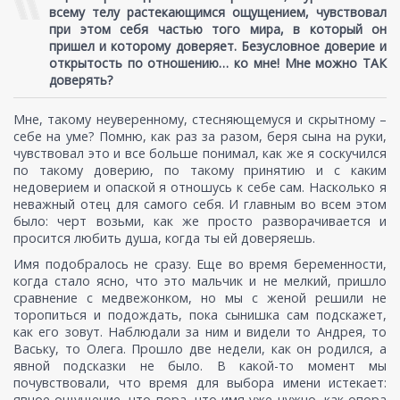
всему телу растекающимся ощущением, чувствовал
при этом себя частью того мира, в который он
пришел и которому доверяет. Безусловное доверие и
открытость по отношению… ко мне! Мне можно ТАК
доверять?
Мне, такому неуверенному, стесняющемуся и скрытному –
себе на уме? Помню, как раз за разом, беря сына на руки,
чувствовал это и все больше понимал, как же я соскучился
по такому доверию, по такому принятию и с каким
недоверием и опаской я отношусь к себе сам. Насколько я
неважный отец для самого себя. И главным во всем этом
было: черт возьми, как же просто разворачивается и
просится любить душа, когда ты ей доверяешь.
Имя подобралось не сразу. Еще во время беременности,
когда стало ясно, что это мальчик и не мелкий, пришло
сравнение с медвежонком, но мы с женой решили не
торопиться и подождать, пока сынишка сам подскажет,
как его зовут. Наблюдали за ним и видели то Андрея, то
Ваську, то Олега. Прошло две недели, как он родился, а
явной подсказки не было. В какой-то момент мы
почувствовали, что время для выбора имени истекает:
явное ощущение, что пора, что имя уже нужно, как опора