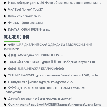
Наши обеды и ужины-26. Фото обязательно, рецепт желательно
Что? Где? Почем? Том 27
Китай самостоятельно
Флоксы - фото и отзывы
ПЛАТЬЯ, ЮБКИ, БЛУЗКИ и др.
ОБЪЯВЛЕНИЯ
❤️ЛУЧШАЯ ДИЗАЙНЕРСКАЯ ОДЕЖДА ИЗ БЕЛОРУССИИ И НЕ
ТОЛЬКО ❤️
✌️🌞🤩ТАО-закупка от ШОЛПХЕЛПЕРА!💥
ТОМ4-🍒GLAMOURная Турция👗👖- 🚛 Свободное в пути с 1 🚛
🪷🪷🪷 ДИЗАЙНЕРСКАЯ БЕЛАРУСЬ🪷🪷🪷
ТКАНИ В НАЛИЧИИ для постельного белья! Хлопок 100%, от 1м
НаиЛучшая офисная одежда. Рождество 2027
🌹🌹🌹ОДЕВАЕМСЯ МОДНО ВМЕСТЕ С НАМИ! СтильнаЯ
БелоруссиЯ‼
Дачный арсенал - всё для красоты и урожая!
Оригинальный парфюм! РАСПИВ! Элитный, нишевый, люкс Цена