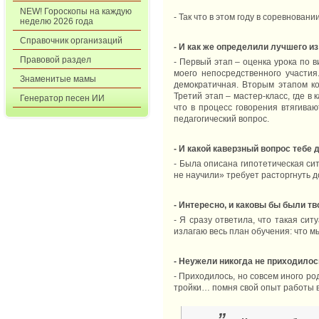
NEW! Гороскопы на каждую
- Так что в этом году в соревновани
неделю 2026 года
Справочник организаций
- И как же определили лучшего из
Правовой раздел
- Первый этап – оценка урока по 
моего непосредственного участия
Знаменитые мамы
демократичная. Вторым этапом к
Третий этап – мастер-класс, где в
Генератор песен ИИ
что в процесс говорения втягиваю
педагогический вопрос.
- И какой каверзный вопрос тебе 
- Была описана гипотетическая си
не научили» требует расторгнуть д
- Интересно, и каковы бы были т
- Я сразу ответила, что такая си
излагаю весь план обучения: что мы
- Неужели никогда не приходило
- Приходилось, но совсем иного р
тройки… помня свой опыт работы в 