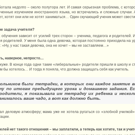
отала недолго – около полутора лет. И самая серьезная проблема, с которо
еченные изучением иностранного языка, но встречались и сложные случаи. А
ет, хотят они или не хотят заниматься… Один скучающий ученик может свести 
 не задача учителя?
 обучения зависит от усилий трех сторон – ученика, педагога и родителей. 
ия родителей. У меня была одна девочка, которая постоянно приходила на у
: «Ну, у нас такая девочка, она не хочет – мы не заставляем…»
ть, наверное, непросто…
охуже. В конце года одни такие «либеральные» родители пришли в школу и с
 им бы хотелось… И тогда я поняла, что должна защищать себя как учитель.
кольников были тетрадки, в которых они каждое занятие 
ту по итогам предыдущего урока и домашнего задания. Ес
родители, я показывала им тетрадку их ребенка и нескол
занималось ваше чадо, а вот как должно быть.
л деловую атмосферу; мама уже не хотела ругаться со «злобной училкой»,
уации.
елей нет такого отношения – мы заплатили, а теперь как хотите, так и учи