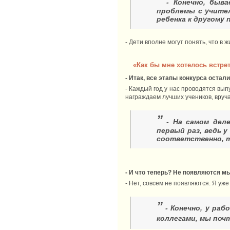
”
- Конечно, быв
проблемы с учител
ребенка к другому 
- Дети вполне могут понять, что в 
«Как бы мне хотелось встрет
- Итак, все этапы конкурса остал
- Каждый год у нас проводятся вып
награждаем лучших учеников, вруч
”
- На самом деле
первый раз, ведь у
соответственно, т
- И что теперь? Не появляются м
- Нет, совсем не появляются. Я уж
”
- Конечно, у ра
коллегами
, мы поч