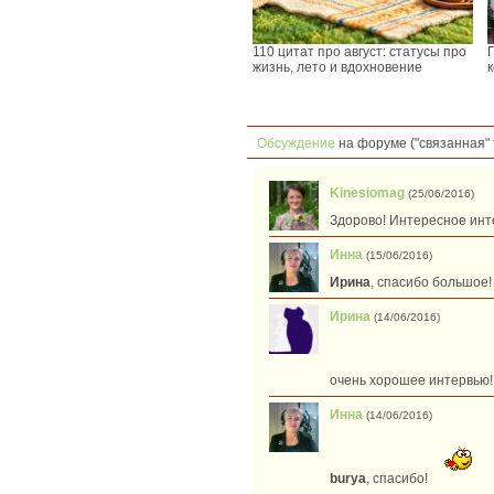
110 цитат про август: статусы про
жизнь, лето и вдохновение
Обсуждение
на форуме ("связанная" 
Kinesiomag
(25/06/2016)
Здорово! Интересное инт
Инна
(15/06/2016)
Ирина
, спасибо большое!
Ирина
(14/06/2016)
очень хорошее интервью
Инна
(14/06/2016)
burya
, спасибо!