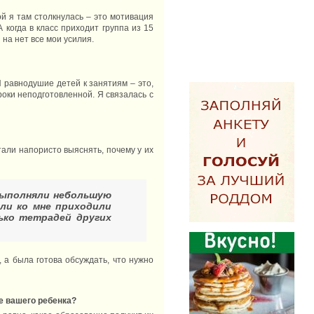
й я там столкнулась – это мотивация
 когда в класс приходит группа из 15
на нет все мои усилия.
И равнодушие детей к занятиям – это,
роки неподготовленной. Я связалась с
тали напористо выяснять, почему у их
выполняли небольшую
ли ко мне приходили
ько тетрадей других
 а была готова обсуждать, что нужно
те вашего ребенка?