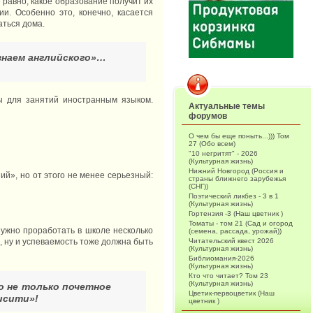
е равно, какое образование получит их
и. Особенно это, конечно, касается
аться дома.
знаем английского»…
ы для занятий иностранным языком.
Актуальные темы
форумов
О чем бы еще поныть...))) Том
27 (Обо всем)
"10 негритят" - 2026
(Культурная жизнь)
Нижний Новгород (Россия и
й», но от этого не менее серьезный:
страны ближнего зарубежья
(СНГ))
Поэтический ликбез - 3 в 1
(Культурная жизнь)
Гортензия -3 (Наш цветник )
Томаты - том 21 (Сад и огород
нужно проработать в школе несколько
(семена, рассада, урожай))
, ну и успеваемость тоже должна быть
Читательский квест 2026
(Культурная жизнь)
Библиомания-2026
(Культурная жизнь)
Кто что читает? Том 23
(Культурная жизнь)
то не только почетное
Цветик-первоцветик (Наш
исити»!
цветник )