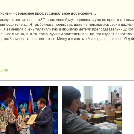
Юнисити» - серьезное профессиональное достижение…
ольшую ответственность! Теперь меня будут оценивать уже не просто как педа
ия родителей… Я так боялась проиграть, даже не призналась своим школьник
, я заменила очень талантливую и любимую детьми преподавательницу, котор
рашивал меня, а я-то стану лучшим учителем или не потяну? Я работала п
лет, как бы мне хотелось встретить Мишу и сказать: «Миша, я справилась! Я д
щими