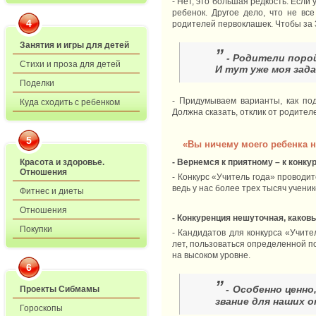
- Нет, это большая редкость. Если
ребенок. Другое дело, что не вс
4
родителей первоклашек. Чтобы за 
Занятия и игры для детей
”
- Родители поро
Стихи и проза для детей
И тут уже моя зада
Поделки
- Придумываем варианты, как по
Куда сходить с ребенком
Должна сказать, отклик от родителе
5
«Вы ничему моего ребенка не
- Вернемся к приятному – к конкур
Красота и здоровье.
Отношения
- Конкурс «Учитель года» проводи
ведь у нас более трех тысяч ученик
Фитнес и диеты
Отношения
- Конкуренция нешуточная, каков
Покупки
- Кандидатов для конкурса «Учите
лет, пользоваться определенной по
на высоком уровне.
6
”
- Особенно ценно
Проекты Сибмамы
звание для наших 
Гороскопы