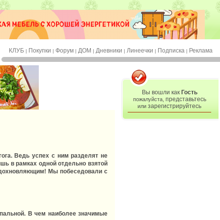
КЛУБ
Покупки
Форум
ДОМ
Дневники
Линеечки
Подписка
Реклама
|
|
|
|
|
|
|
Вы вошли как
Гость
представьтесь
пожалуйста,
зарегистрируйтесь
или
ога. Ведь успех с ним разделят не
ишь в рамках одной отдельно взятой
 вдохновляющим! Мы побеседовали с
ипальной. В чем наиболее значимые