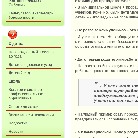
Рейтинг роддомов
отличия для преподавателя?
Сибмамы
- В муниципальной школе я прораб
учеников. Конечно, были дети увл
Калькулятор и календарь
детей – никто ведь их не спрашива
беременности
- Но разве зажечь учеников – это
3
- И учителя тоже. Но вообще успех
как правило, следствие безразлич
О детях
ее родителями, а они мне ответили
Новорожденный. Ребенок
до года
- Да, с такими родителями работа
Детское здоровье и уход
- Непросто, но была ситуация и п
ребенка оценка не так высока, как
Детский сад
Школа
”
-
У всех моих ш
Высшее и среднее
проверочную рабо
профессиональное
«недоумевающие» 
образование
учеников: вот как 
Спорт для детей
- Наглядный пример сразу порожда
Воспитание и психология
предпринять для исправления сит
Подростки
Новости
- А в коммерческой школе у родит