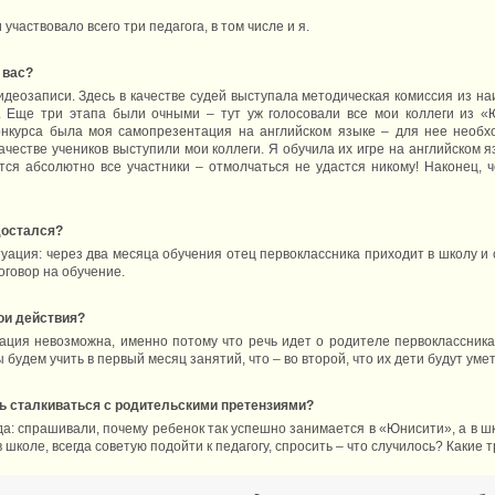
и участвовало всего три педагога, в том числе и я.
 вас?
видеозаписи. Здесь в качестве судей выступала методическая комиссия из н
. Еще три этапа были очными – тут уж голосовали все мои коллеги из «
онкурса была моя самопрезентация на английском языке – для нее необх
 качестве учеников выступили мои коллеги. Я обучила их игре на английском я
тся абсолютно все участники – отмолчаться не удастся никому! Наконец, 
достался?
туация: через два месяца обучения отец первоклассника приходит в школу и
оговор на обучение.
вои действия?
туация невозможна, именно потому что речь идет о родителе первоклассника
 будем учить в первый месяц занятий, что – во второй, что их дети будут уме
сь сталкиваться с родительскими претензиями?
ода: спрашивали, почему ребенок так успешно занимается в «Юнисити», а в 
школе, всегда советую подойти к педагогу, спросить – что случилось? Какие