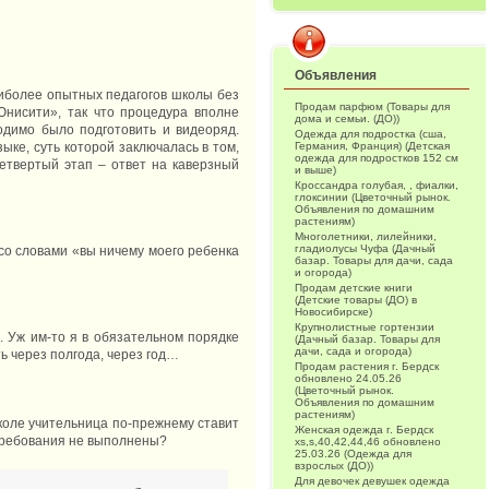
Объявления
аиболее опытных педагогов школы без
Продам парфюм (Товары для
Юнисити», так что процедура вполне
дома и семьи. (ДО))
одимо было подготовить и видеоряд.
Одежда для подростка (сша,
зыке, суть которой заключалась в том,
Германия, Франция) (Детская
одежда для подростков 152 см
четвертый этап – ответ на каверзный
и выше)
Кроссандра голубая, , фиалки,
глоксинии (Цветочный рынок.
Объявления по домашним
растениям)
Многолетники, лилейники,
гладиолусы Чуфа (Дачный
 со словами «вы ничему моего ребенка
базар. Товары для дачи, сада
и огорода)
Продам детские книги
(Детские товары (ДО) в
Новосибирске)
Крупнолистные гортензии
. Уж им-то я в обязательном порядке
(Дачный базар. Товары для
дачи, сада и огорода)
ть через полгода, через год…
Продам растения г. Бердск
обновлено 24.05.26
(Цветочный рынок.
Объявления по домашним
растениям)
школе учительница по-прежнему ставит
Женская одежда г. Бердск
 требования не выполнены?
xs,s,40,42,44,46 обновлено
25.03.26 (Одежда для
взрослых (ДО))
Для девочек девушек одежда