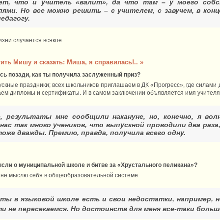
ает, что и учитель «валит», да что там – у моего соб
ями. Но все можно решить – с учителем, с завучем, в конц
педагогу.
жизни случается всякое.
ить Мишу и сказать: Миша, я справилась!.. »
ись позади, как ты получила заслуженный приз?
ускные праздники; всех школьников приглашаем в ДК «Прогресс», где силами
аем дипломы и сертификаты. И в самом заключении объявляется имя учителя
, результаты мне сообщили накануне, но, конечно, я вол
 нас так много учеников, что выпускной проводили два раза,
оже дважды. Премию, правда, получила всего одну.
ысли о муниципальной школе и битве за «Хрустального пеликана»?
е не мыслю себя в общеобразовательной системе.
боты в языковой школе есть и свои недостатки, например,
ти не пересекаемся. Но достоинств для меня все-таки больш