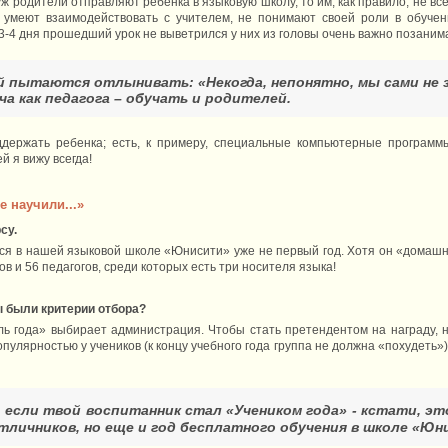
 уж родители отправляют ребенка в языковую школу, то им, как правило, не вс
е умеют взаимодействовать с учителем, не понимают своей роли в обучени
3-4 дня прошедший урок не выветрился у них из головы очень важно позаним
й пытаются отлынивать: «Некогда, непонятно, мы сами не 
ча как педагога – обучать и родителей.
ддержать ребенка; есть, к примеру, специальные компьютерные программ
й я вижу всегда!
 научили...»
су.
тся в нашей языковой школе «Юнисити» уже не первый год. Хотя он «домашни
ов и 56 педагогов, среди которых есть три носителя языка!
ы были критерии отбора?
ль года» выбирает администрация. Чтобы стать претендентом на награду, 
пулярностью у учеников (к концу учебного года группа не должна «похудеть»)
, если твой воспитанник стал «Учеником года» - кстати, э
отличников, но еще и год бесплатного обучения в школе «Юн