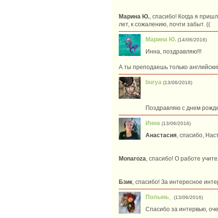
Марина Ю.
, спасибо! Когда я приш
лет, к сожалению, почти забыт. ((
Марина Ю.
(14/06/2016)
Инна, поздравляю!!!
А ты преподаешь только английский
burya
(13/06/2016)
Поздравляю с днем рожд
Инна
(13/06/2016)
Анастасия
, спасибо, Нас
Monaroza
, спасибо! О работе учите
Бзик
, спасибо! За интересное инте
Полынь_
(13/06/2016)
Спасибо за интервью, оч