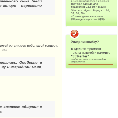
ственного сына были
г. Бердск обновлено 26.03.26
(Детская одежда для
е концов – перевести
подростков 152 см и выше)
Женская обувь г. Бердск р. 36,
37, 38, 39-
40,зима,демисезон,лето
(Обувь для взрослых (ДО))
Увидели ошибку?
 детей организуем небольшой концерт,
выделите фрагмент
 года.
текста мышкой и нажмите
"ctrl+enter"
ошибки в отзывах пользователей не
новалась. Особенно в
исправляются
 ну и наградили меня,
 не хватает общения
с
е.