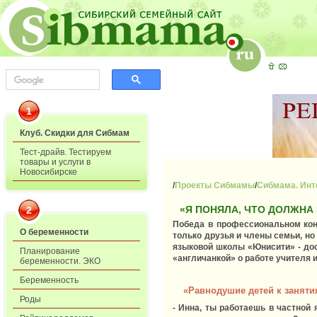
1
Клуб. Скидки для Сибмам
Тест-драйв. Тестируем
товары и услуги в
Новосибирске
/
Проекты Сибмамы
/
Сибмама. Ин
«Я ПОНЯЛА, ЧТО ДОЛЖНА
2
Победа в профессиональном конк
О беременности
только друзья и члены семьи, но
языковой школы «Юнисити» - до
Планирование
«англичанкой» о работе учителя
беременности. ЭКО
Беременность
«Равнодушие детей к занятия
Роды
- Инна, ты работаешь в частной