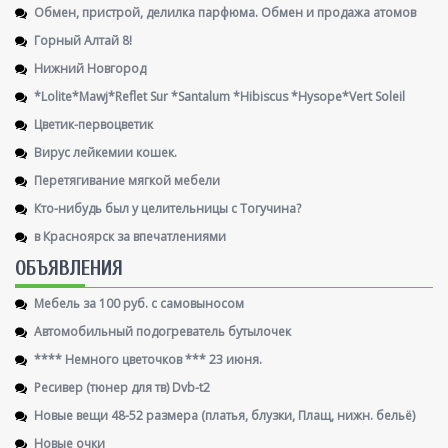
Обмен, пристрой, делилка парфюма. Обмен и продажа атомов
Горный Алтай 8!
Нижний Новгород
*Lolite*Mawj*Reflet Sur *Santalum *Hibiscus *Hysope*Vert Soleil
Цветик-первоцветик
Вирус лейкемии кошек.
Перетягивание мягкой мебели
Кто-нибудь был у целительницы с Тогучина?
в Красноярск за впечатлениями
ОБЪЯВЛЕНИЯ
Мебель за 100 руб. с самовыносом
Автомобильный подогреватель бутылочек
**** Немного цветочков *** 23 июня.
Ресивер (тюнер для тв) Dvb-t2
Новые вещи 48-52 размера (платья, блузки, Плащ, нижн. бельё)
Новые очки