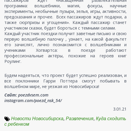
пассажиров ждёт «насыщенная развлекательная
программа: волшебники, магия, фокусы, научные
эксперименты, необычные пузыри, зелья, игры, активности,
предсказания и прочее. Всех пассажиров ждут подарки, а
также сюрпризы и угощения». Каждый пассажир станет
участником сказки, будет бороться с темными силами.⠀
Каждый участник поездки получит заветные письмо и свою
первую волшебную палочку , узнает, на какой факультет
его зачислят, лично познакомится с волшебниками и
учениками Хогвартса: в поезде работают
профессиональные актёры, похожие на героев книг
Роулинг.
Будем надеяться, что проект будет успешно реализован, и
все поклонники Гарри Поттера смогут побывать в
волшебном мире, не уезжая из Новосибирска!
Сайт:
poezdvsem.com
instagram.com/poezd_nsk_54/
3.01.21
Новости Новосибирска
,
Развлечения
,
Куда сходить
с ребенком