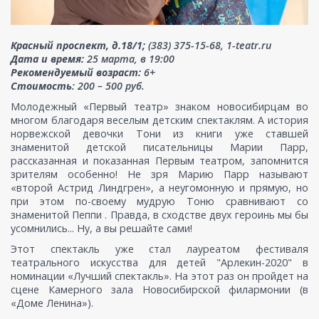
Красный проспект, д.18/1;
(383) 375-15-68, 1-teatr.ru
Дата и время:
25 марта, в 19:00
Рекомендуемый возраст:
6+
Стоимость
: 200 – 500 руб.
Молодежный «Первый театр» знаком новосибирцам во
многом благодаря веселым детским спектаклям. А история
норвежской девочки Тони из книги уже ставшей
знаменитой детской писательницы Марии Парр,
рассказанная и показанная Первым театром, запомнится
зрителям особенно! Не зря Марию Парр называют
«второй Астрид Линдгрен», а неугомонную и прямую, но
при этом по-своему мудрую Тоню сравнивают со
знаменитой Пеппи . Правда, в сходстве двух героинь мы бы
усомнились... Ну, а вы решайте сами!
Этот спектакль уже стал лауреатом фестиваля
театрального искусства для детей "Арлекин-2020" в
номинации «Лучший спектакль». На этот раз он пройдет на
сцене Камерного зала Новосибирской филармонии (в
«Доме Ленина»).