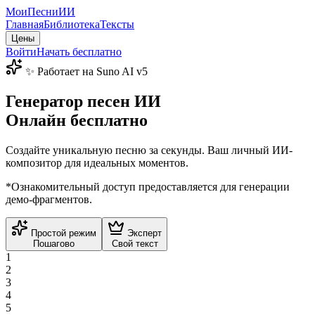
МоиПесни
ИИ
Главная
Библиотека
Тексты
Цены
Войти
Начать бесплатно
✨ Работает на Suno AI v5
Генератор песен ИИ
Онлайн
бесплатно
Создайте уникальную песню за секунды. Ваш личный ИИ-
композитор для идеальных моментов.
*Ознакомительный доступ предоставляется для генерации
демо-фрагментов.
Простой режим
Эксперт
Пошагово
Свой текст
1
2
3
4
5