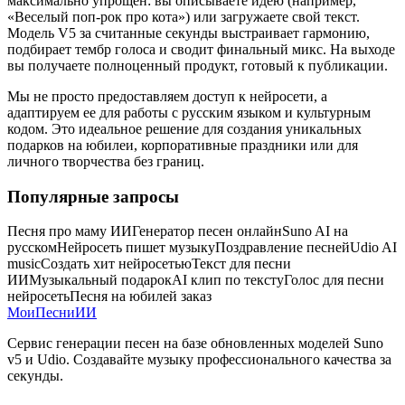
максимально упрощен: вы описываете идею (например,
«Веселый поп-рок про кота») или загружаете свой текст.
Модель V5 за считанные секунды выстраивает гармонию,
подбирает тембр голоса и сводит финальный микс. На выходе
вы получаете полноценный продукт, готовый к публикации.
Мы не просто предоставляем доступ к нейросети, а
адаптируем ее для работы с русским языком и культурным
кодом. Это идеальное решение для создания уникальных
подарков на юбилеи, корпоративные праздники или для
личного творчества без границ.
Популярные запросы
Песня про маму ИИ
Генератор песен онлайн
Suno AI на
русском
Нейросеть пишет музыку
Поздравление песней
Udio AI
music
Создать хит нейросетью
Текст для песни
ИИ
Музыкальный подарок
AI клип по тексту
Голос для песни
нейросеть
Песня на юбилей заказ
МоиПесни
ИИ
Сервис генерации песен на базе обновленных моделей Suno
v5 и Udio. Создавайте музыку профессионального качества за
секунды.