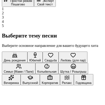
Простой режим
Эксперт
Пошагово
Свой текст
1
2
3
4
5
Выберите тему песни
Выберите основное направление для вашего будущего хита
День рождения
Юбилей
Свадьба
Любовь (для пар)
Семье (Маме / Папе)
Колыбельная
Шутка / Розыгрыш
Вечеринка
Выпускной
Корпоратив
Релакс
Годовщина