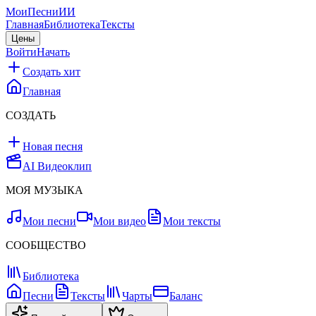
МоиПесни
ИИ
Главная
Библиотека
Тексты
Цены
Войти
Начать
Создать хит
Главная
СОЗДАТЬ
Новая песня
AI Видеоклип
МОЯ МУЗЫКА
Мои песни
Мои видео
Мои тексты
СООБЩЕСТВО
Библиотека
Песни
Тексты
Чарты
Баланс